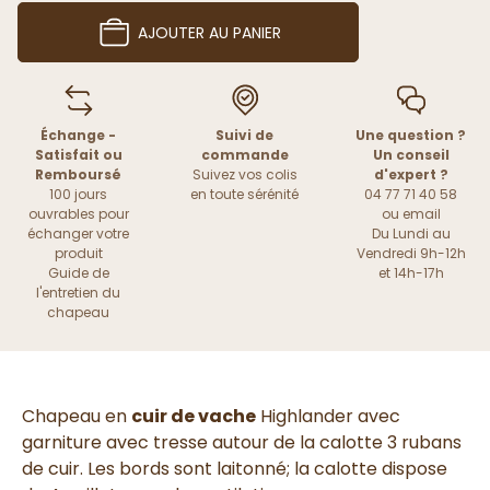
AJOUTER AU PANIER
Échange -
Suivi de
Une question ?
Satisfait ou
commande
Un conseil
Remboursé
Suivez vos colis
d'expert ?
100 jours
en toute sérénité
04 77 71 40 58
ouvrables pour
ou
email
échanger votre
Du Lundi au
produit
Vendredi 9h-12h
Guide de
et 14h-17h
l'entretien du
chapeau
Chapeau en
cuir de vache
Highlander avec
garniture avec tresse autour de la calotte 3 rubans
de cuir. Les bords sont laitonné; la calotte dispose