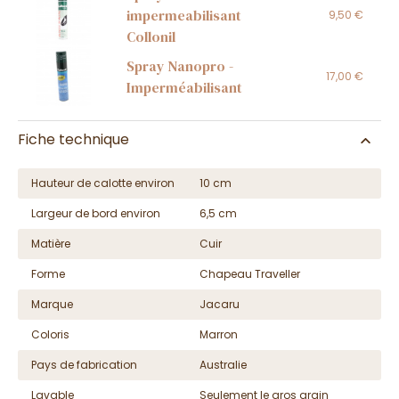
impermeabilisant
9,50 €
Collonil
Spray Nanopro -
17,00 €
Imperméabilisant
Fiche technique
Hauteur de calotte environ
10 cm
Largeur de bord environ
6,5 cm
Matière
Cuir
Forme
Chapeau Traveller
Marque
Jacaru
Coloris
Marron
Pays de fabrication
Australie
Lavable
Seulement le gros grain