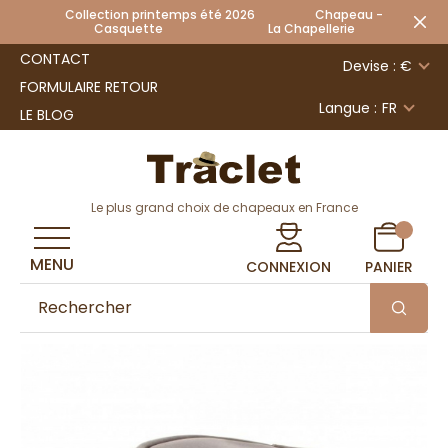
Collection printemps été 2026 Chapeau -
Casquette La Chapellerie
CONTACT
Devise : €
FORMULAIRE RETOUR
Langue :
FR
LE BLOG
Le plus grand choix de chapeaux en France
MENU
CONNEXION
PANIER