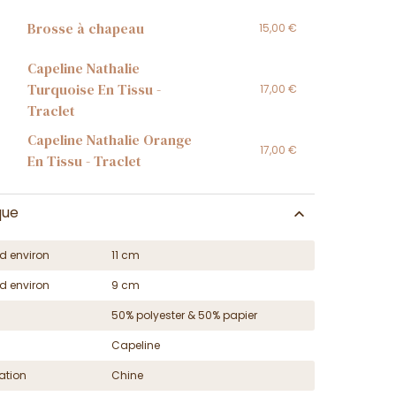
Brosse à chapeau
15,00 €
Capeline Nathalie
Turquoise En Tissu -
17,00 €
Traclet
Capeline Nathalie Orange
17,00 €
En Tissu - Traclet
que
d environ
11 cm
d environ
9 cm
50% polyester & 50% papier
Capeline
ation
Chine