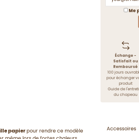
Me p
Échange -
Satisfait ou
Remboursé
100 jours ouvrab
pour échanger vo
produit
Guide de l'entret
du chapeau
Accessoires
ille papier
pour rendre ce modèle
er même lors de fortes chaleurs.