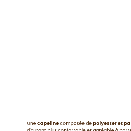
Une
capeline
composée de
polyester et pa
d'autant plus confortable et agréable à port