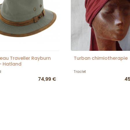
au Traveller Rayburn
Turban chimiotherapie
 - Hatland
d
Traclet
74,99 €
45