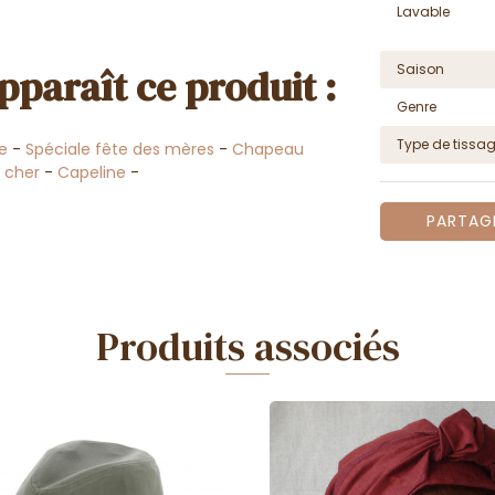
Lavable
pparaît ce produit :
Saison
Genre
Type de tissa
e
-
Spéciale fête des mères
-
Chapeau
 cher
-
Capeline
-
PARTAG
Produits associés