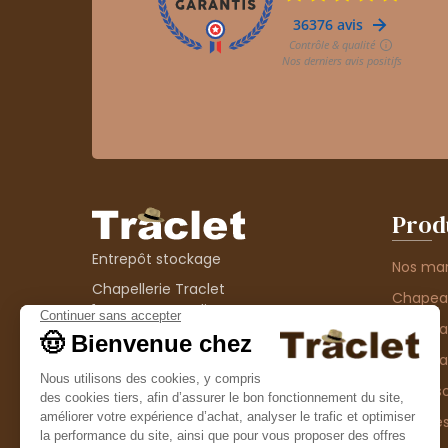
Prod
Entrepôt stockage
Nos ma
Chapellerie Traclet
Chape
14 Impasse Bardin
Chape
42300 Roanne
contact@chapellerie-traclet.com
Chapea
Boutique
Accesso
Chapellerie Traclet
Thème
4 rue de Cadore