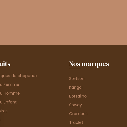
uits
Nos marques
rques de chapeaux
Stetson
au Femme
Kangol
au Homme
Borsalino
u Enfant
Soway
ires
Crambes
s
Traclet