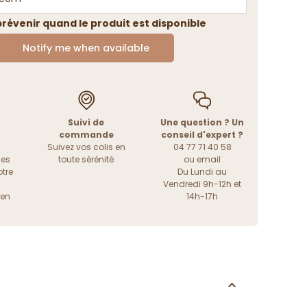
révenir quand le produit est disponible
Notify me when available
Suivi de
Une question ? Un
commande
conseil d'expert ?
Suivez vos colis en
04 77 71 40 58
les
toute sérénité
ou
email
tre
Du Lundi au
Vendredi 9h-12h et
ien
14h-17h