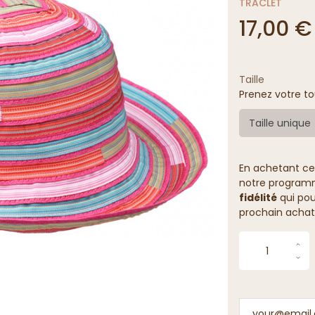
TRACLET
17,00 €
Taille
Prenez votre to
Taille unique
En achetant ce
notre programme
fidélité
qui pou
prochain achat