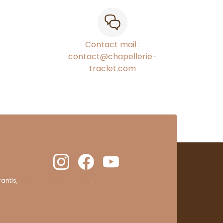
Contact mail :
contact@chapellerie-
traclet.com
antis,
cliquez ici pour vérifier
.