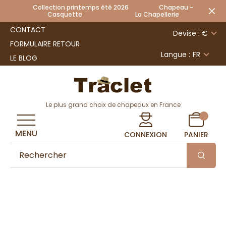
Collection printemps été 2026 Chapeau -
Casquette La Chapellerie
CONTACT
Devise : €
FORMULAIRE RETOUR
Langue :
FR
LE BLOG
Le plus grand choix de chapeaux en France
MENU
CONNEXION
PANIER