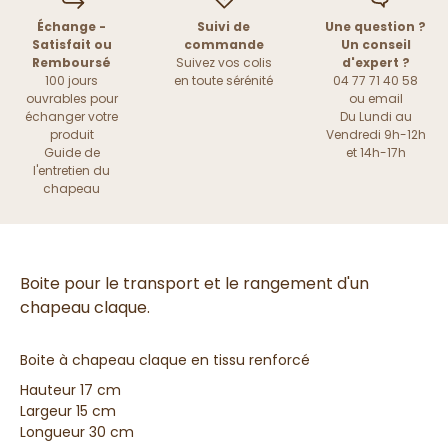
Échange -
Suivi de
Une question ?
Satisfait ou
commande
Un conseil
Remboursé
Suivez vos colis
d'expert ?
100 jours
en toute sérénité
04 77 71 40 58
ouvrables pour
ou
email
échanger votre
Du Lundi au
produit
Vendredi 9h-12h
Guide de
et 14h-17h
l'entretien du
chapeau
Boite pour le transport et le rangement d'un
chapeau claque.
Boite à chapeau claque en tissu renforcé
Hauteur 17 cm
Largeur 15 cm
Longueur 30 cm