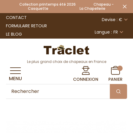
Collection printemps été 2026 Chapeau -
Casquette La Chapellerie
CONTACT
Devise : €
FORMULAIRE RETOUR
Langue :
FR
LE BLOG
Le plus grand choix de chapeaux en France
MENU
CONNEXION
PANIER