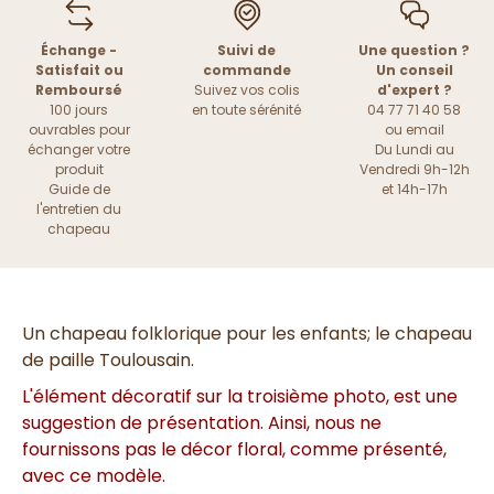
Échange -
Suivi de
Une question ?
Satisfait ou
commande
Un conseil
Remboursé
Suivez vos colis
d'expert ?
100 jours
en toute sérénité
04 77 71 40 58
ouvrables pour
ou
email
échanger votre
Du Lundi au
produit
Vendredi 9h-12h
Guide de
et 14h-17h
l'entretien du
chapeau
Un chapeau
folklorique pour les enfants; le chapeau
de paille Toulousain.
L'élément décoratif sur la troisième photo, est une
suggestion de présentation. Ainsi, nous ne
fournissons pas le décor floral, comme présenté,
avec ce modèle.