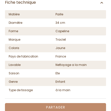
Fiche technique
Matière
Paille
Diamètre
34 cm
Forme
Capeline
Marque
Traclet
Coloris
Jaune
Pays de fabrication
France
Lavable
Nettoyage a la main
Saison
Ete
Genre
Enfant
Type de tissage
à la main
PARTAGER