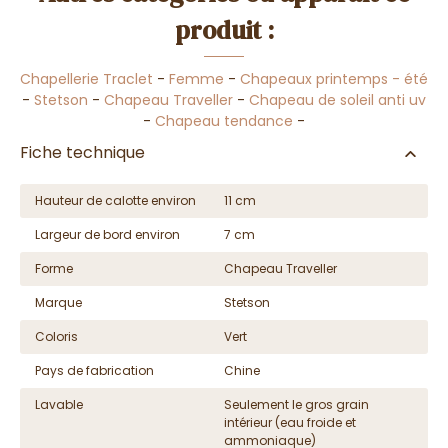
produit :
Chapellerie Traclet
-
Femme
-
Chapeaux printemps - été
-
Stetson
-
Chapeau Traveller
-
Chapeau de soleil anti uv
-
Chapeau tendance
-
Fiche technique
Hauteur de calotte environ
11 cm
Largeur de bord environ
7 cm
Forme
Chapeau Traveller
Marque
Stetson
Coloris
Vert
Pays de fabrication
Chine
Lavable
Seulement le gros grain
intérieur (eau froide et
ammoniaque)