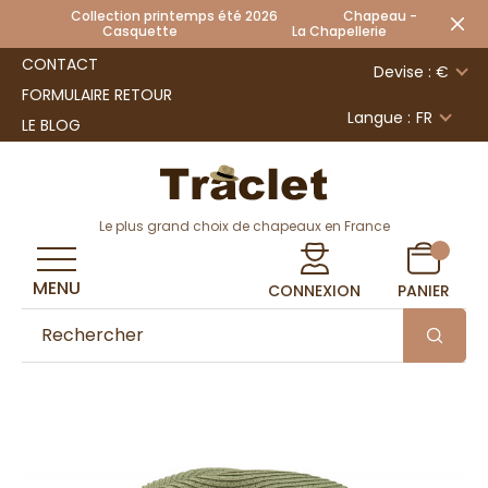
Collection printemps été 2026 Chapeau -
Casquette La Chapellerie
CONTACT
Devise : €
FORMULAIRE RETOUR
Langue :
FR
LE BLOG
Le plus grand choix de chapeaux en France
MENU
CONNEXION
PANIER