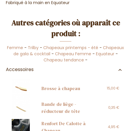
Fabriqué à la main en Equateur
Autres catégories où apparaît ce
produit :
Femme
-
Trilby
-
Chapeaux printemps - été
-
Chapeaux
de gala & cocktail
-
Chapeau Femme
-
Equateur
-
Chapeau tendance
-
Accessoires
Brosse à chapeau
15,00 €
Bande de liège -
0,35 €
réducteur de tête
Renfort De Calotte à
4,95 €
Chapeau