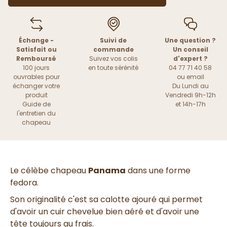
Échange -
Suivi de
Une question ?
Satisfait ou
commande
Un conseil
Remboursé
Suivez vos colis
d'expert ?
100 jours
en toute sérénité
04 77 71 40 58
ouvrables pour
ou
email
échanger votre
Du Lundi au
produit
Vendredi 9h-12h
Guide de
et 14h-17h
l'entretien du
chapeau
Le célèbe chapeau
Panama
dans une forme
fedora.
Son originalité c'est sa calotte ajouré qui permet
d'avoir un cuir chevelue bien aéré et d'avoir une
tête toujours au frais.