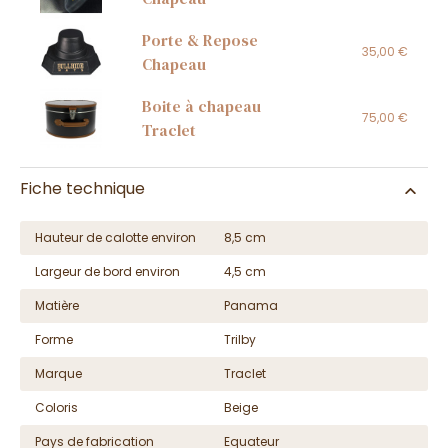
Porte & Repose
35,00 €
Chapeau
Boite à chapeau
75,00 €
Traclet
Fiche technique
Hauteur de calotte environ
8,5 cm
Largeur de bord environ
4,5 cm
Matière
Panama
Forme
Trilby
Marque
Traclet
Coloris
Beige
Pays de fabrication
Equateur