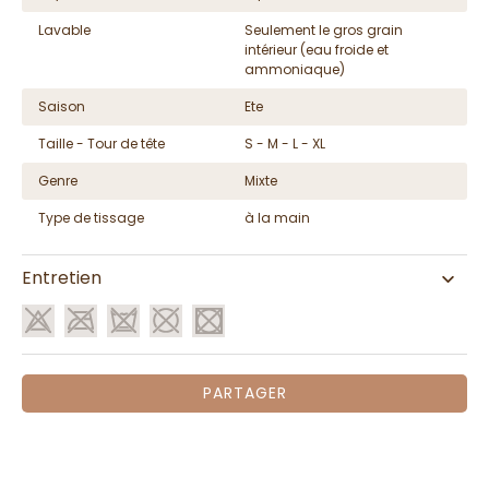
Lavable
Seulement le gros grain
intérieur (eau froide et
ammoniaque)
Saison
Ete
Taille - Tour de tête
S - M - L - XL
Genre
Mixte
Type de tissage
à la main
Entretien
PARTAGER