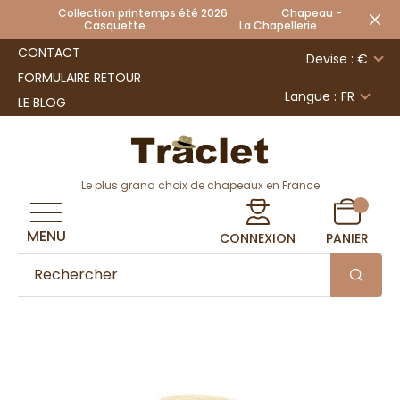
Collection printemps été 2026 Chapeau -
Casquette La Chapellerie
CONTACT
Devise : €
FORMULAIRE RETOUR
Langue :
FR
LE BLOG
Le plus grand choix de chapeaux en France
MENU
CONNEXION
PANIER