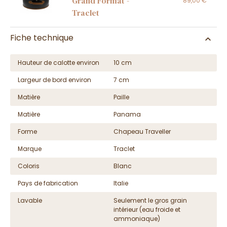
Grand Format -
89,00 €
Traclet
Fiche technique
Hauteur de calotte environ
10 cm
Largeur de bord environ
7 cm
Matière
Paille
Matière
Panama
Forme
Chapeau Traveller
Marque
Traclet
Coloris
Blanc
Pays de fabrication
Italie
Lavable
Seulement le gros grain
intérieur (eau froide et
ammoniaque)