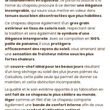
artisanalement en Équateur
. Le panama associé à la
forme du chapeau proccure à ce dernier
une élégance
incomprable
, qui saura vous
mettre en valeur
dans
tenues aussi bien décontractées que plus habillées
.
Ce chapeau dispose également d'un
gros grain
extérieur en tissu de coloris noir
, respectant ainsi
la
tradition
et sera également
le symbole d'une
élégance intemporelle
. Avec sa compoition en
100%
paille de panama
, il vous
protègera
efficacement des rayons du soleil
, vous amenant ainsi
une
sensation de fraîcheur même sous les plus
fortes chaleurs
.
Un
couvre-chef idéal pour les beaux jours
résultant
d'un
long séchage au soleil
des plus
jeunes palmes du
Carludivia
,
cette paille seule
qui permet de
donner ce
maintien, et cette distinction incomparable
.
La
qualité et le soin extrême
apportés à sa fabrication en
ont fait de ce chapeau
le plus célèbre au monde
,
l
éger
comme un filet d'air
. Le chapeau comporte
également une
bande de confort interne
afin de vous