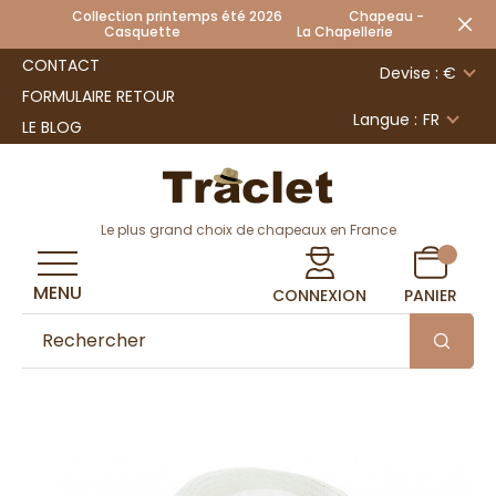
Collection printemps été 2026 Chapeau -
Casquette La Chapellerie
CONTACT
Devise : €
FORMULAIRE RETOUR
Langue :
FR
LE BLOG
Le plus grand choix de chapeaux en France
MENU
CONNEXION
PANIER