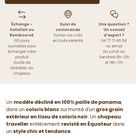
Échange -
Suivi de
Une question ?
Satisfait ou
commande
Un conseil
Remboursé
Suivez vos colis
d'expert ?
100 jours
en toute sérénité
04 77 71 40 58
ouvrables pour
ou
email
échanger votre
Du Lundi au
produit
Vendredi 9h-12h
Guide de
et 14h-17h
l'entretien du
chapeau
Un
modèle décliné en 100% paille de panama
,
dans un
coloris blanc
surmonté d'un
gros grain
extérieur en tissu de coloris noir
. Un
chapeau
traveller
entièrement
revisté en Équateur
dans
un
style chic et tendance
.