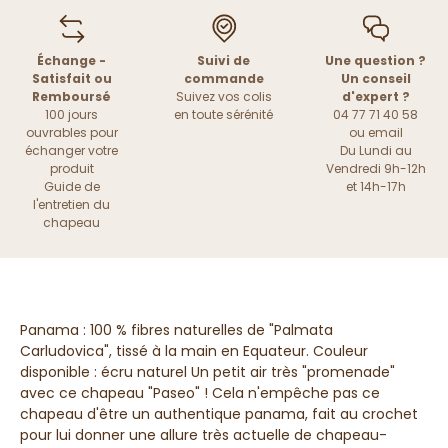
Échange -
Suivi de
Une question ?
Satisfait ou
commande
Un conseil
Remboursé
Suivez vos colis
d'expert ?
100 jours
en toute sérénité
04 77 71 40 58
ouvrables pour
ou
email
échanger votre
Du Lundi au
produit
Vendredi 9h-12h
Guide de
et 14h-17h
l'entretien du
chapeau
Panama : 100 % fibres naturelles de "Palmata
Carludovica", tissé à la main en Equateur. Couleur
disponible : écru naturel Un petit air très "promenade"
avec ce chapeau "Paseo" ! Cela n'empêche pas ce
chapeau d'être un authentique panama, fait au crochet
pour lui donner une allure très actuelle de chapeau-