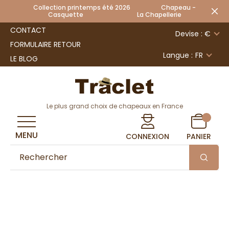
Collection printemps été 2026 Chapeau -
Casquette La Chapellerie
CONTACT
Devise : €
FORMULAIRE RETOUR
Langue :
FR
LE BLOG
Le plus grand choix de chapeaux en France
MENU
CONNEXION
PANIER