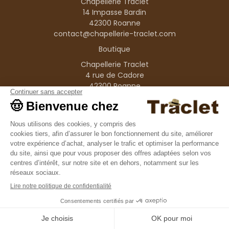
Chapellerie Traclet
14 Impasse Bardin
42300 Roanne
contact@chapellerie-traclet.com
Boutique
Chapellerie Traclet
4 rue de Cadore
42300 Roanne
Produits
Nos marques
Informations
© 1995–2026 Traclet
9.4
/10
36376 avis
Français
(FR)