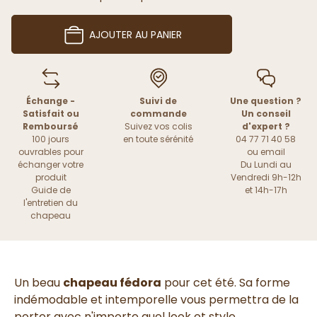
AJOUTER AU PANIER
Échange -
Suivi de
Une question ?
Satisfait ou
commande
Un conseil
Remboursé
Suivez vos colis
d'expert ?
100 jours
en toute sérénité
04 77 71 40 58
ouvrables pour
ou
email
échanger votre
Du Lundi au
produit
Vendredi 9h-12h
Guide de
et 14h-17h
l'entretien du
chapeau
Un beau
chapeau fédora
pour cet été. Sa forme
indémodable et intemporelle vous permettra de la
porter avec n'importe quel look et style.