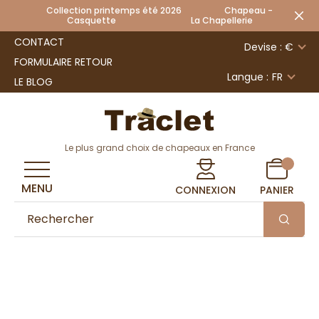
Collection printemps été 2026 Chapeau -
Casquette La Chapellerie
CONTACT
Devise : €
FORMULAIRE RETOUR
Langue :
FR
LE BLOG
Le plus grand choix de chapeaux en France
MENU
CONNEXION
PANIER