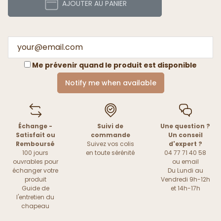
AJOUTER AU PANIER
Me prévenir quand le produit est disponible
Notify me when available
Échange -
Suivi de
Une question ?
Satisfait ou
commande
Un conseil
Remboursé
Suivez vos colis
d'expert ?
100 jours
en toute sérénité
04 77 71 40 58
ouvrables pour
ou
email
échanger votre
Du Lundi au
produit
Vendredi 9h-12h
Guide de
et 14h-17h
l'entretien du
chapeau