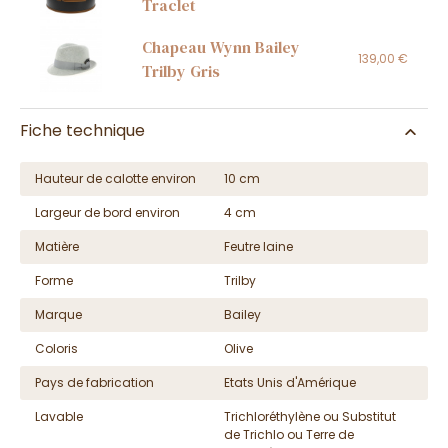
Traclet
Chapeau Wynn Bailey
139,00 €
Trilby Gris
Fiche technique
Hauteur de calotte environ
10 cm
Largeur de bord environ
4 cm
Matière
Feutre laine
Forme
Trilby
Marque
Bailey
Coloris
Olive
Pays de fabrication
Etats Unis d'Amérique
Lavable
Trichloréthylène ou Substitut
de Trichlo ou Terre de