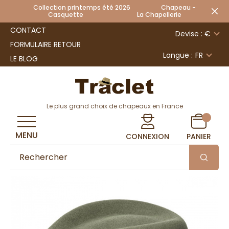
Collection printemps été 2026 Chapeau -
Casquette La Chapellerie
CONTACT
Devise : €
FORMULAIRE RETOUR
Langue :
FR
LE BLOG
Le plus grand choix de chapeaux en France
MENU
CONNEXION
PANIER