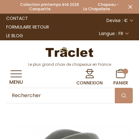
Collection printemps été 2026 Chapeau -
Casquette La Chapellerie
CONTACT
Devise : €
FORMULAIRE RETOUR
Langue :
FR
LE BLOG
Le plus grand choix de chapeaux en France
MENU
CONNEXION
PANIER