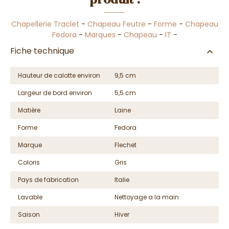
Chapellerie Traclet
-
Chapeau Feutre
-
Forme
-
Chapeau
Fedora
-
Marques
-
Chapeau
-
IT
-
Fiche technique
Hauteur de calotte environ
9,5 cm
Largeur de bord environ
5,5 cm
Matière
Laine
Forme
Fedora
Marque
Flechet
Coloris
Gris
Pays de fabrication
Italie
Lavable
Nettoyage a la main
Saison
Hiver