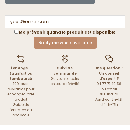
Me prévenir quand le produit est disponible
Notify me when available
Échange -
Suivi de
Une question ?
Satisfait ou
commande
Un conseil
Remboursé
Suivez vos colis
d'expert ?
100 jours
en toute sérénité
04 77 71 40 58
ouvrables pour
ou
email
échanger votre
Du Lundi au
produit
Vendredi 9h-12h
Guide de
et 14h-17h
l'entretien du
chapeau