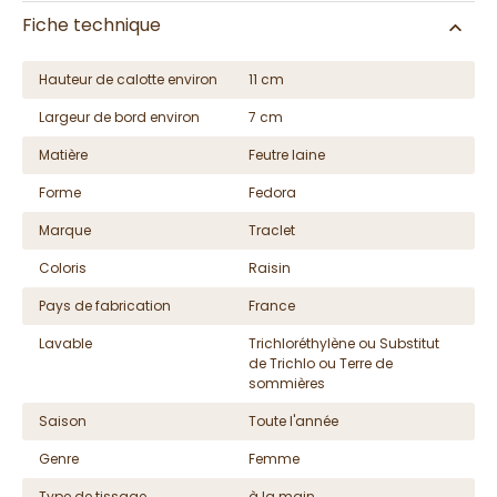
Fiche technique
Hauteur de calotte environ
11 cm
Largeur de bord environ
7 cm
Matière
Feutre laine
Forme
Fedora
Marque
Traclet
Coloris
Raisin
Pays de fabrication
France
Lavable
Trichloréthylène ou Substitut
de Trichlo ou Terre de
sommières
Saison
Toute l'année
Genre
Femme
Type de tissage
à la main