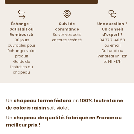
Échange -
Suivi de
Une question ?
Satisfait ou
commande
Un conseil
Remboursé
Suivez vos colis
d'expert ?
100 jours
en toute sérénité
04 77 71 40 58
ouvrables pour
ou
email
échanger votre
Du Lundi au
produit
Vendredi 9h-12h
Guide de
et 14h-17h
l'entretien du
chapeau
Un
chapeau forme fédora
en
100% feutre laine
de
coloris raisin
soit violet.
Un
chapeau de qualité
,
fabriqué en France au
meilleur prix !