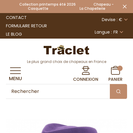
Collection printemps été 2026 Chapeau -
Casquette La Chapellerie
CONTACT
Devise : €
FORMULAIRE RETOUR
Langue :
FR
LE BLOG
Le plus grand choix de chapeaux en France
MENU
CONNEXION
PANIER