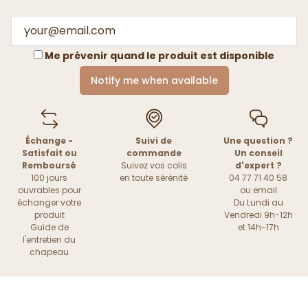
Me prévenir quand le produit est disponible
Notify me when available
Échange -
Suivi de
Une question ?
Satisfait ou
commande
Un conseil
Remboursé
Suivez vos colis
d'expert ?
100 jours
en toute sérénité
04 77 71 40 58
ouvrables pour
ou
email
échanger votre
Du Lundi au
produit
Vendredi 9h-12h
Guide de
et 14h-17h
l'entretien du
chapeau