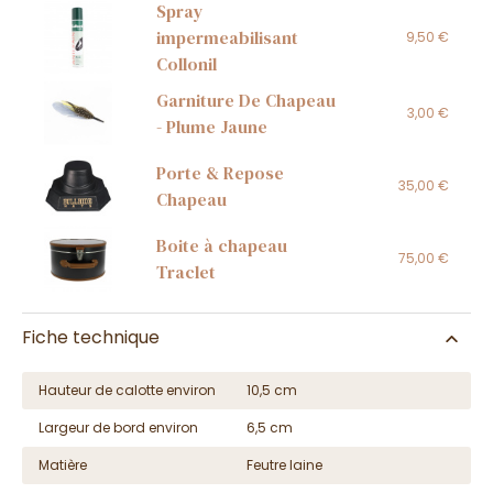
Spray
impermeabilisant
9,50 €
Collonil
Garniture De Chapeau
3,00 €
- Plume Jaune
Porte & Repose
35,00 €
Chapeau
Boite à chapeau
75,00 €
Traclet
Fiche technique
Hauteur de calotte environ
10,5 cm
Largeur de bord environ
6,5 cm
Matière
Feutre laine