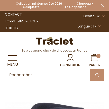
Collection printemps été 2026 Chapeau -
Casquette La Chapellerie
CONTACT
Devise : €
FORMULAIRE RETOUR
Langue :
FR
LE BLOG
Le plus grand choix de chapeaux en France
MENU
CONNEXION
PANIER