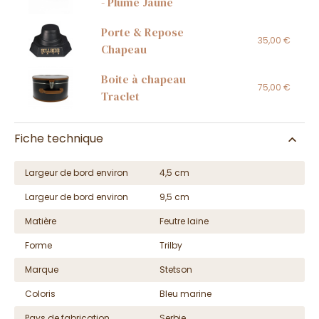
- Plume Jaune
Porte & Repose
35,00 €
Chapeau
Boite à chapeau
75,00 €
Traclet
Fiche technique
Largeur de bord environ
4,5 cm
Largeur de bord environ
9,5 cm
Matière
Feutre laine
Forme
Trilby
Marque
Stetson
Coloris
Bleu marine
Pays de fabrication
Serbie