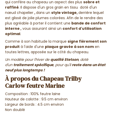
qui confère au chapeau un aspect des plus
sobre et
raffiné
. Il dispose d'un gros grain en tissu doté d'un
nœud chapelier
,
dans un
style vintage,
derrière lequel
est glissé de jolie plumes colorées. Afin de le rendre des
plus agréable à porter il contient une
bande de confort
interne ,
vous assurant ainsi un
confort d'utilisation
optimal
.
Comme à son habitude la marque
signe fièrement son
produit
à l'aide d'une
plaque gravée à son nom
en
toutes lettres, apposée sur le côté du chapeau.
Un modèle pour l'hiver de
qualité Stetson
, doté
d'un
traitement spécifique
, pour qu'il
reste dans un état
neuf plus longtemps !
À propos du Chapeau Trilby
Carlow feutre Marine
Composition : 100% feutre laine
Hauteur de calotte : 9.5 cm environ
Largeur de bords : 4.5 cm environ
Non doublé