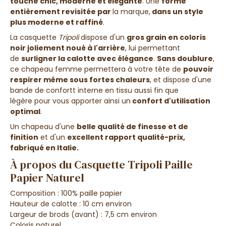
touche chic, moderne et élégante
. Une
forme
entièrement revisitée par
la marque
,
dans un style
plus moderne et raffiné
.
La casquette
Tripoli
dispose d'un
gros grain en coloris
noir
joliement noué à l'arrière
, lui permettant
de
surligner
la
calotte avec élégance
.
Sans doublure
,
ce chapeau femme permettera à votre tête de
pouvoir
respirer même sous fortes chaleurs
, et dispose d'une
bande de confortt interne en tissu aussi fin que
légère
pour vous apporter ainsi
un
confort d'utilisation
optimal
.
Un chapeau d'une
belle qualité de finesse et de
finition
et d'un
excellent rapport qualité-prix,
fabriqué en Italie.
À propos du Casquette Tripoli Paille
Papier Naturel
Composition : 100% paille papier
Hauteur de calotte : 10 cm environ
Largeur de brods (avant) : 7,5 cm environ
Coloris naturel