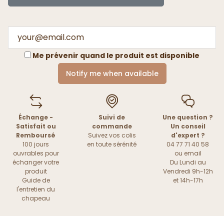
Me prévenir quand le produit est disponible
Notify me when available
Échange -
Suivi de
Une question ?
Satisfait ou
commande
Un conseil
Remboursé
Suivez vos colis
d'expert ?
100 jours
en toute sérénité
04 77 71 40 58
ouvrables pour
ou
email
échanger votre
Du Lundi au
produit
Vendredi 9h-12h
Guide de
et 14h-17h
l'entretien du
chapeau