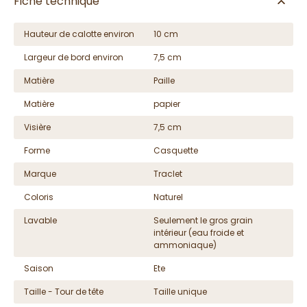
Fiche technique
Hauteur de calotte environ
10 cm
Largeur de bord environ
7,5 cm
Matière
Paille
Matière
papier
Visière
7,5 cm
Forme
Casquette
Marque
Traclet
Coloris
Naturel
Lavable
Seulement le gros grain
intérieur (eau froide et
ammoniaque)
Saison
Ete
Taille - Tour de tête
Taille unique