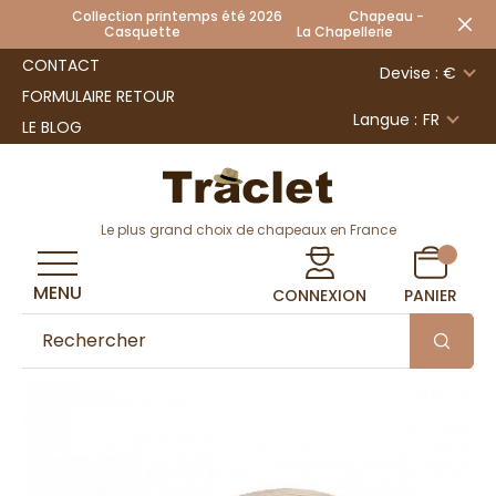
Collection printemps été 2026 Chapeau -
Casquette La Chapellerie
CONTACT
Devise : €
FORMULAIRE RETOUR
Langue :
FR
LE BLOG
Le plus grand choix de chapeaux en France
MENU
CONNEXION
PANIER