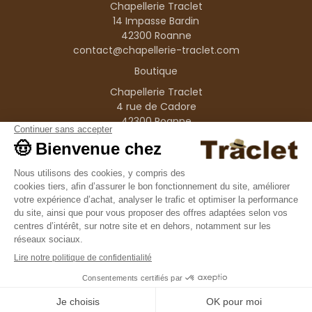
Chapellerie Traclet
14 Impasse Bardin
42300 Roanne
contact@chapellerie-traclet.com
Boutique
Chapellerie Traclet
4 rue de Cadore
42300 Roanne
Produits
Nos marques
Informations
© 1995–2026 Traclet
9.4
/10
36376 avis
Français
(FR)