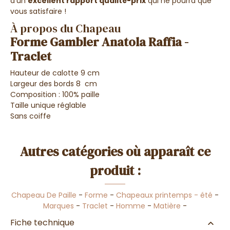
d'un
excellent rapport qualité-prix
qui ne pourra que
vous satisfaire !
À propos du Chapeau
Forme Gambler Anatola Raffia -
Traclet
Hauteur de calotte 9 cm
Largeur des bords 8 cm
Composition : 100% paille
Taille unique réglable
Sans coiffe
Autres catégories où apparaît ce
produit :
Chapeau De Paille
-
Forme
-
Chapeaux printemps - été
-
Marques
-
Traclet
-
Homme
-
Matière
-
Fiche technique