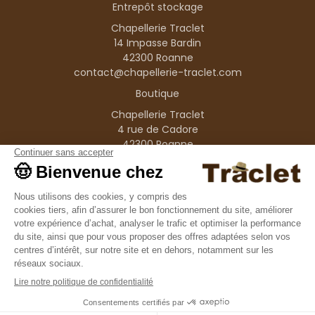
Entrepôt stockage
Chapellerie Traclet
14 Impasse Bardin
42300 Roanne
contact@chapellerie-traclet.com
Boutique
Chapellerie Traclet
4 rue de Cadore
42300 Roanne
Produits
Nos marques
Informations
© 1995–2026 Traclet
9.4
/10