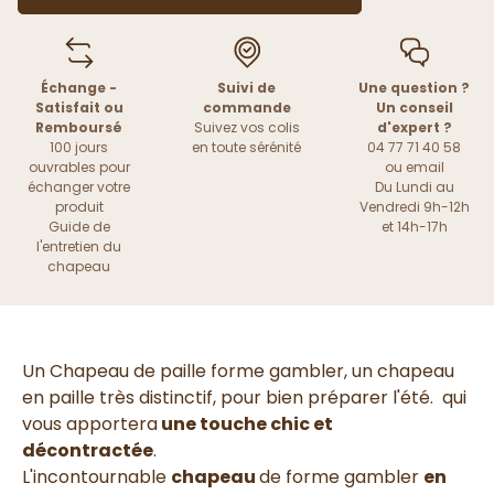
Échange -
Suivi de
Une question ?
Satisfait ou
commande
Un conseil
Remboursé
Suivez vos colis
d'expert ?
100 jours
en toute sérénité
04 77 71 40 58
ouvrables pour
ou
email
échanger votre
Du Lundi au
produit
Vendredi 9h-12h
Guide de
et 14h-17h
l'entretien du
chapeau
Un Chapeau de paille forme gambler, un chapeau
en paille très distinctif, pour bien préparer l'été. qui
vous apportera
une touche chic et
décontractée
.
L'incontournable
chapeau
de forme gambler
en