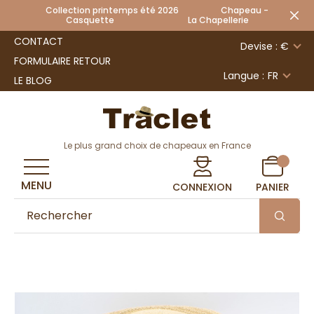
Collection printemps été 2026 Chapeau -
Casquette La Chapellerie
CONTACT
Devise : €
FORMULAIRE RETOUR
Langue :
FR
LE BLOG
Le plus grand choix de chapeaux en France
MENU
CONNEXION
PANIER