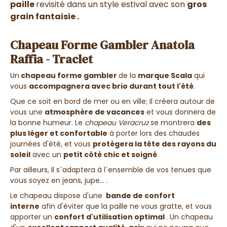
paille
revisité dans un style estival avec son
gros
grain fantaisie .
Chapeau Forme Gambler Anatola
Raffia - Traclet
Un
chapeau forme gambler
de la
marque Scala
qui
vous
accompagnera avec brio durant tout l'été
.
Que ce soit en bord de mer ou en ville; Il créera autour de
vous une
atmosphère de vacances
et vous donnera de
la bonne humeur. Le
chapeau Veracruz
se montrera
des
plus léger et confortable
à porter lors des chaudes
journées d'été, et vous
protègera la tête des rayons du
soleil
avec un
petit côté chic et soigné
.
Par ailleurs, Il s´adaptera à l´ensemble de vos tenues que
vous soyez en jeans, jupe... .
Le chapeau dispose d'une
bande de confort
interne
afin d'éviter que la paille ne vous gratte, et vous
apporter un
confort d'utilisation optimal
. Un chapeau