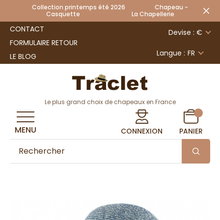
Collection printemps été 2026 Chapeau -
Casquette La Chapellerie
CONTACT
Devise : €
FORMULAIRE RETOUR
Langue :
FR
LE BLOG
Le plus grand choix de chapeaux en France
MENU
CONNEXION
PANIER