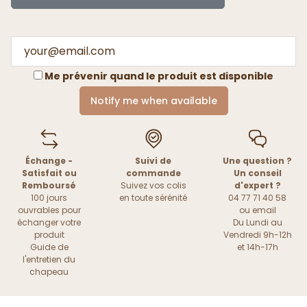
Me prévenir quand le produit est disponible
Notify me when available
Échange -
Suivi de
Une question ?
Satisfait ou
commande
Un conseil
Remboursé
Suivez vos colis
d'expert ?
100 jours
en toute sérénité
04 77 71 40 58
ouvrables pour
ou
email
échanger votre
Du Lundi au
produit
Vendredi 9h-12h
Guide de
et 14h-17h
l'entretien du
chapeau