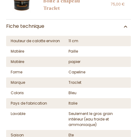
Boite à chapeau
75,00 €
Traclet
Fiche technique
Hauteur de calotte environ
11 cm
Matière
Paille
Matière
papier
Forme
Capeline
Marque
Traclet
Coloris
Bleu
Pays de fabrication
Italie
Lavable
Seulement le gros grain
intérieur (eau froide et
ammoniaque)
Saison
Ete