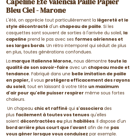
Capeline Été Valencia Paille Papier
Bleu Ciel - Marone
L'été, on apprécie tout particulièrement la
légereté et le
style décontracté
d'un
chapeau de paille
. Si les
casquettes sont souvent de sorties à l'arrivée du soleil,
la
capeline
prend le pas avec ses
formes aériennes et
ses larges bords
. Un rétro intemporel qui séduit de plus
en plus, toutes générations confondues.
La
marque Italienne Marone,
nous démontre
toute la
qualité de son savoir-faire
avec un
chapeau mode et
tendance
. Fabriqué dans une
belle imitation de paille
en papier
,
il vous
protégera efficacement des rayons
du soleil
, tout en laissant à votre tête
un maximum
d'air pour qu'elle puisser respirer
même sous fortes
chaleurs.
Un chapeau
chic et raffiné
qui
s'associera
des
plus
facilement à toutes vos tenues
qu'elles
soient
décontractées
ou
plus
habillées
. Il dispose d'un
bord arrière plus court que l'avant
afin de ne
pas
vous géner lorsque vous conduisez
par exemple.