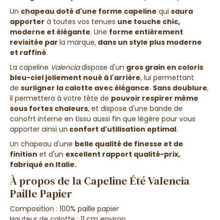
Un
chapeau doté d'une forme capeline
qui
saura
apporter
à toutes vos tenues
une touche chic,
moderne et élégante
. Une
forme entièrement
revisitée par
la marque
,
dans un style plus moderne
et raffiné
.
La capeline
Valencia
dispose d'un
gros grain en coloris
bleu-ciel
joliement noué à l'arrière
, lui permettant
de
surligner
la
calotte avec élégance
.
Sans doublure
,
il permettera à votre tête de
pouvoir respirer même
sous fortes chaleurs
, et dispose d'une bande de
conofrt interne en tissu aussi fin que légère
pour vous
apporter ainsi
un
confort d'utilisation optimal
.
Un chapeau d'une
belle qualité de finesse et de
finition
et d'un
excellent rapport qualité-prix,
fabriqué en Italie.
À propos de la Capeline Été Valencia
Paille Papier
Composition : 100% paille papier
Hauteur de calotte : 11 cm environ