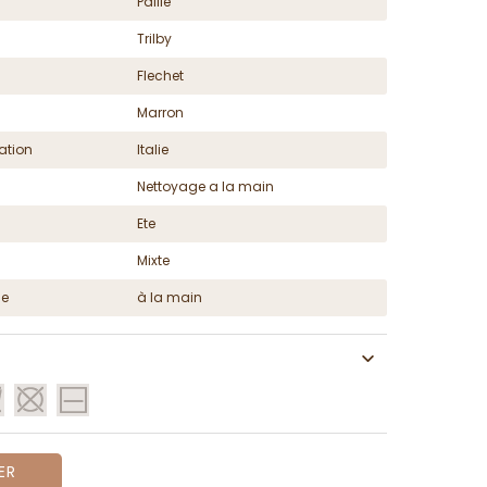
Paille
Trilby
Flechet
Marron
ation
Italie
Nettoyage a la main
Ete
Mixte
ge
à la main
ER