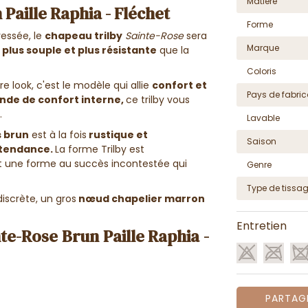
Matière
Paille Raphia - Fléchet
Forme
essée, le
chapeau
trilby
Sainte-Rose
sera
Marque
t
plus souple et plus résistante
que la
Coloris
e look, c'est le modèle qui allie
confort et
Pays de fabric
nde de confort interne
,
ce
trilby vous
.
Lavable
s brun
est à la fois
rustique et
Saison
 tendance.
La forme Trilby est
st une forme au succès incontestée qui
Genre
Type de tissa
iscrète, un gros
nœud chapelier marron
Entretien
te-Rose Brun Paille Raphia -
PARTAG