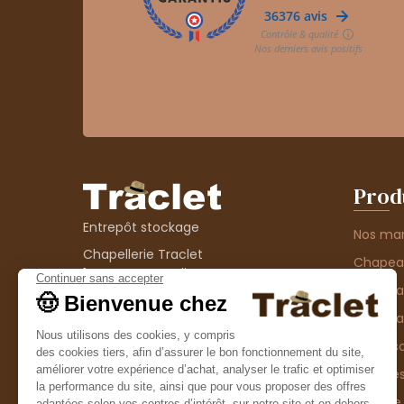
Prod
Entrepôt stockage
Nos ma
Chapellerie Traclet
Chape
14 Impasse Bardin
Chape
42300 Roanne
contact@chapellerie-traclet.com
Chapea
Boutique
Accesso
Chapellerie Traclet
Thème
4 rue de Cadore
Matière
42300 Roanne