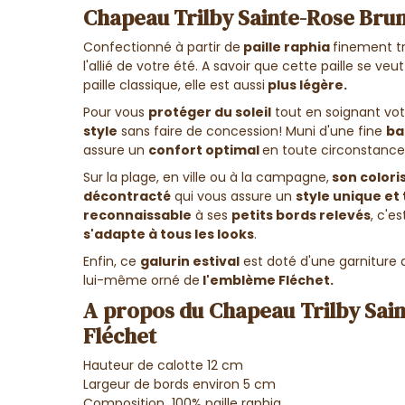
Chapeau Trilby Sainte-Rose Brun 
Confectionné à partir de
paille raphia
finement tr
l'allié de votre été. A savoir que cette paille se veu
paille classique, elle est aussi
plus légère.
Pour vous
protéger du soleil
tout en soignant votr
style
sans faire de concession!
Muni d'une fine
ba
assure un
confort optimal
en toute circonstance
Sur la plage, en ville ou à la campagne,
son colori
décontracté
qui vous assure un
style unique et
reconnaissable
à ses
petits bords relevés
, c'e
s'adapte à tous les looks
.
Enfin, ce
galurin estival
est doté d'une garniture d
lui-même orné de
l'emblème Fléchet.
A propos du Chapeau Trilby Sain
Fléchet
Hauteur de calotte 12 cm
Largeur de bords environ 5 cm
Composition 100% paille raphia