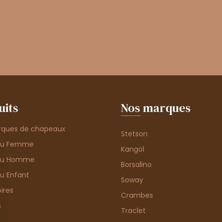
uits
Nos marques
rques de chapeaux
Stetson
au Femme
Kangol
au Homme
Borsalino
u Enfant
Soway
ires
Crambes
s
Traclet