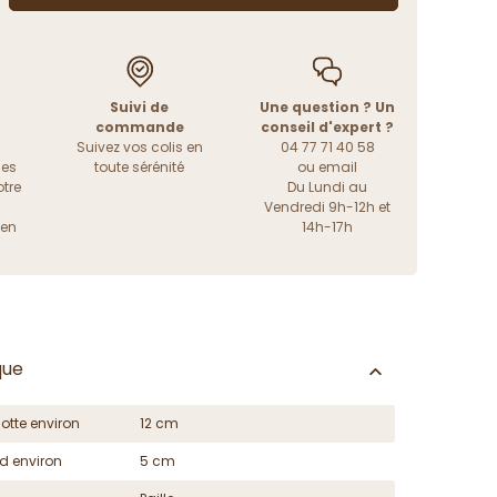
Suivi de
Une question ? Un
commande
conseil d'expert ?
Suivez vos colis en
04 77 71 40 58
les
toute sérénité
ou
email
tre
Du Lundi au
Vendredi 9h-12h et
ien
14h-17h
que
otte environ
12 cm
d environ
5 cm