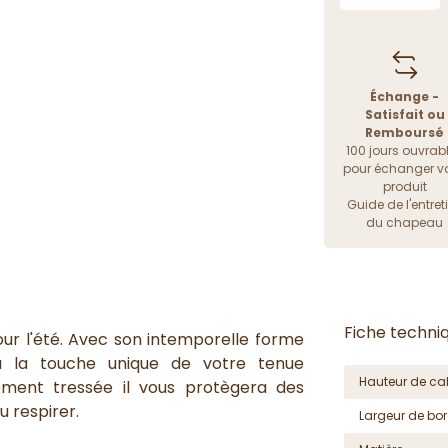
Échange -
Satisfait ou
Remboursé
100 jours ouvrab
pour échanger vo
produit
Guide de l'entret
du chapeau
Fiche techni
our l'été. Avec son intemporelle forme
ra la touche unique de votre tenue
Hauteur de cal
nement tressée il vous protègera des
u respirer.
Largeur de bor