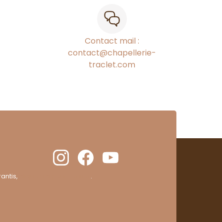
Contact mail :
contact@chapellerie-
traclet.com
antis,
cliquez ici pour vérifier
.