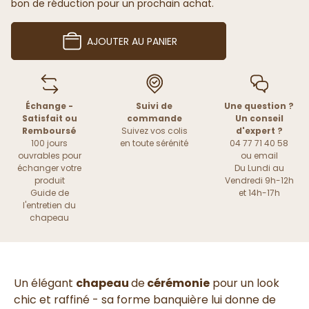
bon de réduction pour un prochain achat.
AJOUTER AU PANIER
Échange -
Suivi de
Une question ?
Satisfait ou
commande
Un conseil
Remboursé
Suivez vos colis
d'expert ?
100 jours
en toute sérénité
04 77 71 40 58
ouvrables pour
ou
email
échanger votre
Du Lundi au
produit
Vendredi 9h-12h
Guide de
et 14h-17h
l'entretien du
chapeau
Un élégant
chapeau
de
cérémonie
pour un look
chic et raffiné - sa forme banquière lui donne de