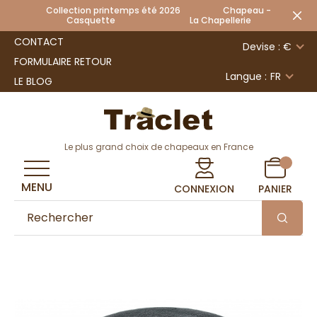
Collection printemps été 2026 Chapeau -
Casquette La Chapellerie
CONTACT
Devise : €
FORMULAIRE RETOUR
Langue :
FR
LE BLOG
Le plus grand choix de chapeaux en France
MENU
CONNEXION
PANIER