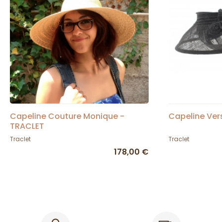
Capeline Couture Monique -
Capeline Vers
TRACLET
Traclet
Traclet
178,00 €