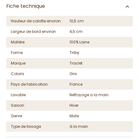
Fiche technique
Hauteur de calotte environ
10,5 cm
Largeur de bord environ
4,5 cm
Matière
100% Laine
Forme
Trilby
Marque
Traclet
Coloris
Gris
Pays de fabrication
France
Lavable
Nettoyage a la main
Saison
Hiver
Genre
Mixte
Type de tissage
à la main