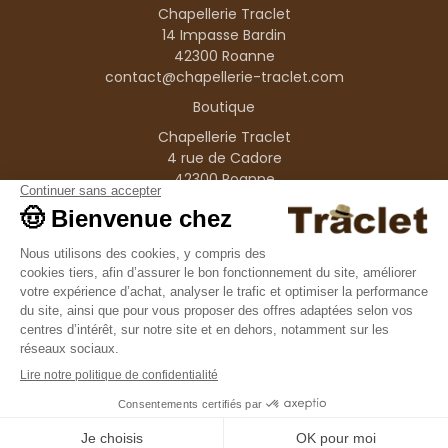
Chapellerie Traclet
14 Impasse Bardin
42300 Roanne
contact@chapellerie-traclet.com
Boutique
Chapellerie Traclet
4 rue de Cadore
42300 Roanne
Produits
Nos marques
Informations
© 1995–2026 Traclet
9.4
/10
36376 avis
Français
(FR)