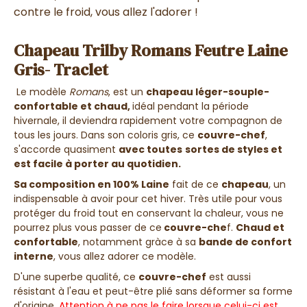
contre le froid, vous allez l'adorer !
Chapeau Trilby Romans Feutre Laine
Gris- Traclet
Le modèle
Romans
, est un
chapeau léger-souple-
confortable et chaud,
idéal pendant la période
hivernale, il deviendra rapidement votre compagnon de
tous les jours. Dans son coloris gris, ce
couvre-chef
,
s'accorde quasiment
avec toutes
sortes de styles et
est facile à porter au quotidien.
Sa composition en 100% Laine
fait de ce
chapeau
, un
indispensable à avoir pour cet hiver. Très utile pour vous
protéger du froid tout en conservant la chaleur, vous ne
pourrez plus vous passer de ce
couvre-che
f.
Chaud et
confortable
, notamment gràce à sa
bande de confort
interne
, vous allez adorer ce modèle.
D'une superbe qualité, ce
couvre-chef
est aussi
résistant à l'eau et peut-être plié sans déformer sa forme
d'origine.
Attention à ne pas le faire lorsque celui-ci est