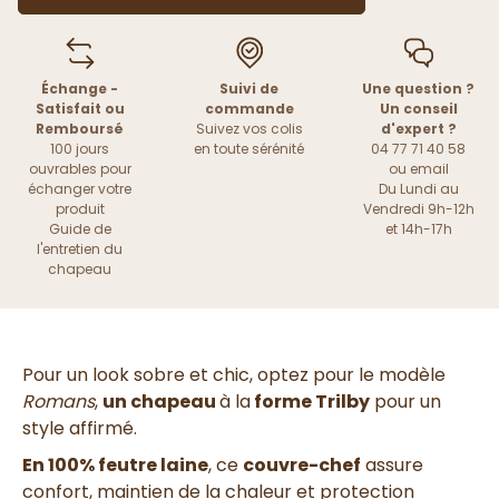
Échange -
Suivi de
Une question ?
Satisfait ou
commande
Un conseil
Remboursé
Suivez vos colis
d'expert ?
100 jours
en toute sérénité
04 77 71 40 58
ouvrables pour
ou
email
échanger votre
Du Lundi au
produit
Vendredi 9h-12h
Guide de
et 14h-17h
l'entretien du
chapeau
Pour un look sobre et chic, optez pour le modèle
Romans
,
un chapeau
à la
forme Trilby
pour un
style affirmé.
En 100% feutre laine
, ce
couvre-chef
assure
confort, maintien de la chaleur et protection