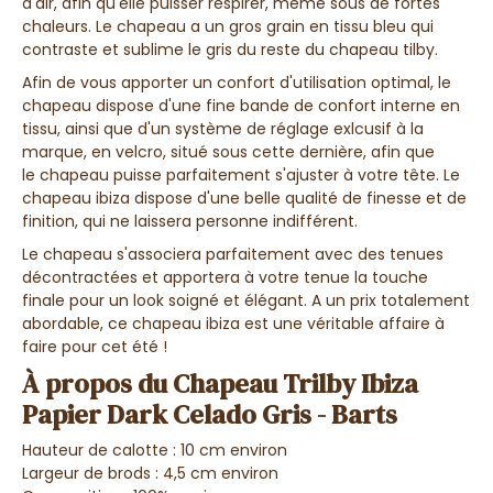
d'air, afin qu'elle puisser respirer
, même sous de fortes
chaleurs. Le chapeau a un gros grain en tissu bleu qui
contraste et sublime le gris du reste du chapeau tilby.
Afin de vous apporter un
confort d'utilisation optimal
, le
chapeau dispose d'une
fine bande de confort interne en
tissu
, ainsi que d'un
système de réglage exlcusif
à la
marque,
en velcro
, situé sous cette dernière, afin que
le
chapeau puisse parfaitement s'ajuster à votre tête
. Le
chapeau
ibiza
dispose d'une
belle qualité de finesse et de
finition
, qui
ne laissera personne indifférent
.
Le chapeau s'associera parfaitement avec des tenues
décontractées et apportera à votre tenue la touche
finale pour un look soigné et élégant. A un prix totalement
abordable, ce chapeau ibiza est une véritable affaire à
faire pour cet été !
À propos du Chapeau Trilby Ibiza
Papier Dark Celado Gris - Barts
Hauteur de calotte : 10 cm environ
Largeur de brods : 4,5 cm environ