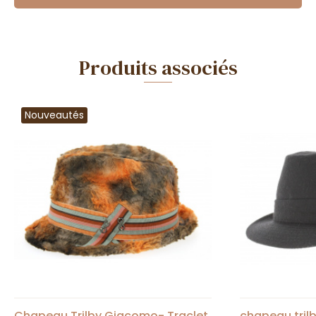
Produits associés
Nouveautés
Chapeau Trilby Giacomo- Traclet
chapeau tril