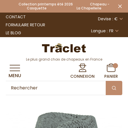
Collection printemps été 2026 Chapeau -
Casquette La Chapellerie
CONTACT
Devise : €
FORMULAIRE RETOUR
Langue :
FR
LE BLOG
Le plus grand choix de chapeaux en France
MENU
CONNEXION
PANIER