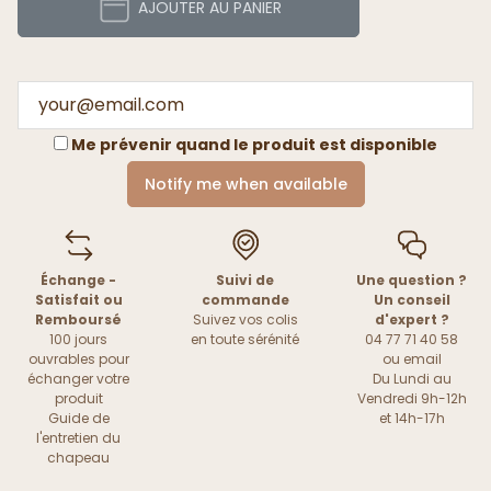
AJOUTER AU PANIER
Me prévenir quand le produit est disponible
Notify me when available
Échange -
Suivi de
Une question ?
Satisfait ou
commande
Un conseil
Remboursé
Suivez vos colis
d'expert ?
100 jours
en toute sérénité
04 77 71 40 58
ouvrables pour
ou
email
échanger votre
Du Lundi au
produit
Vendredi 9h-12h
Guide de
et 14h-17h
l'entretien du
chapeau