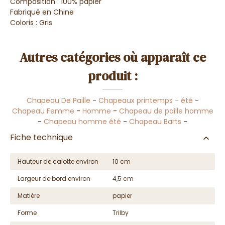
Composition : 100% papier
Fabriqué en Chine
Coloris : Gris
Autres catégories où apparaît ce
produit :
Chapeau De Paille
-
Chapeaux printemps - été
-
Chapeau Femme
-
Homme
-
Chapeau de paille homme
-
Chapeau homme été
-
Chapeau Barts
-
Fiche technique
Hauteur de calotte environ
10 cm
Largeur de bord environ
4,5 cm
Matière
papier
Forme
Trilby