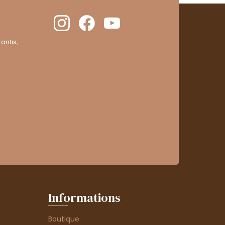
antis,
cliquez ici pour vérifier
.
Informations
Boutique