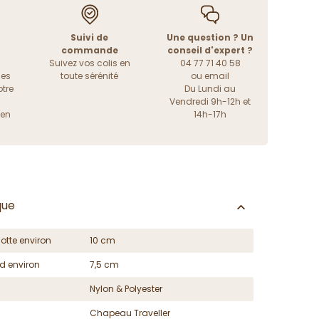
Suivi de
Une question ? Un
commande
conseil d'expert ?
Suivez vos colis en
04 77 71 40 58
les
toute sérénité
ou
email
tre
Du Lundi au
Vendredi 9h-12h et
ien
14h-17h
que
otte environ
10 cm
d environ
7,5 cm
Nylon & Polyester
Chapeau Traveller