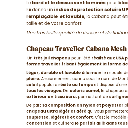
Le
bord et le dessus sont laminés
pour
blo
lui donne un
indice de protection solaire U
remplaçable
et lavable
, la Cabana peut êt
taille et de votre confort.
Une très belle qualité de finesse et de finitio
Chapeau Traveller Cabana Mesh
Un
très joli chapeau
pour l'été
réalisé aux USA
forme traveller frisant également la forme d
Léger, durable et lavable à la main
le modèle d
plaire
. Anciennement connu sous le nom de Mon
soleil
populaire
résite au temps
et dispose d'une
tous les visages
. De
coloris camel
, le chapeau 
extérieur en tissu écru,
permettant de
surligne
De part sa
composition en nylon et polyester
p
chapeau ultra légér et aéré
qui vous permettera
souplesse, légèreté et confort
. C'est le modèle 
concession
et qui sera
le parfait allié dans tou