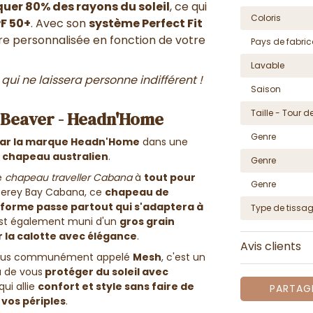
quer 80% des rayons du soleil
, ce qui
Coloris
PF 50+
. Avec son
système Perfect Fit
re personnalisée en fonction de votre
Pays de fabric
Lavable
n qui ne laissera personne indifférent !
Saison
Taille - Tour de
 Beaver - Headn'Home
Genre
 par la marque Headn'Home
dans une
e chapeau australien
.
Genre
e
chapeau traveller Cabana
à
tout pour
Genre
terey Bay Cabana, ce
chapeau de
forme passe partout qui s'adaptera à
Type de tissa
est également muni d'un
gros grain
r la calotte avec élégance
.
Avis clients
lus communément appelé
Mesh
, c'est un
 de vous
protéger du soleil avec
qui allie
confort et style sans faire de
PARTAG
s vos périples
.