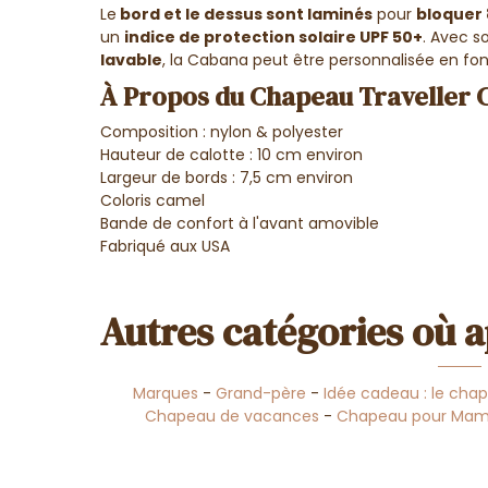
Le
bord et le dessus sont laminés
pour
bloquer 
un
indice de protection solaire UPF 50+
. Avec s
lavable
, la Cabana peut être personnalisée en fonc
À Propos du Chapeau Traveller 
Composition : nylon & polyester
Hauteur de calotte : 10 cm environ
Largeur de bords : 7,5 cm environ
Coloris camel
Bande de confort à l'avant amovible
Fabriqué aux USA
Autres catégories où a
Marques
-
Grand-père
-
Idée cadeau : le cha
Chapeau de vacances
-
Chapeau pour Mam