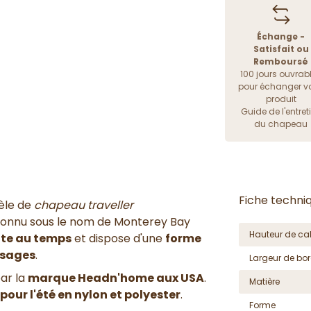
Échange -
Satisfait ou
Remboursé
100 jours ouvrab
pour échanger vo
produit
Guide de l'entret
du chapeau
Fiche techni
èle de
chapeau traveller
onnu sous le nom de Monterey Bay
Hauteur de cal
ite au temps
et dispose d'une
forme
isages
.
Largeur de bor
par la
marque Headn'home aux USA
.
Matière
pour l'été en nylon et polyester
.
Forme