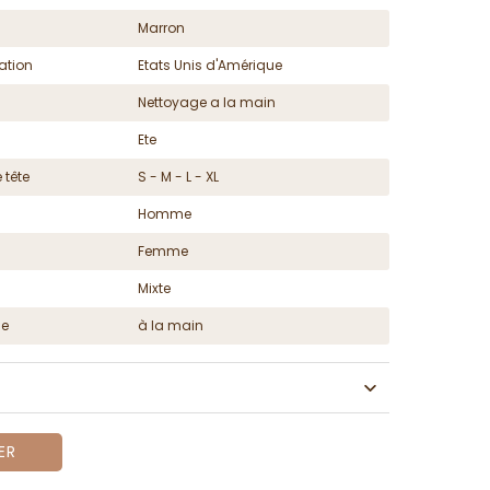
Marron
ation
Etats Unis d'Amérique
Nettoyage a la main
Ete
 tête
S - M - L - XL
Homme
Femme
Mixte
ge
à la main
ER