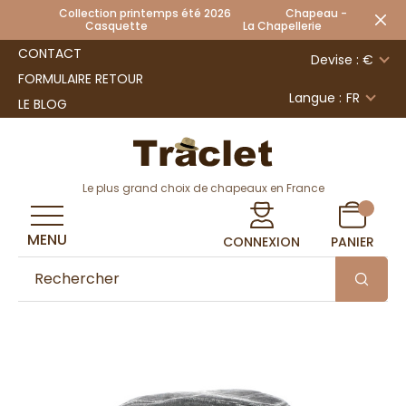
Collection printemps été 2026 Chapeau -
Casquette La Chapellerie
CONTACT
Devise : €
FORMULAIRE RETOUR
Langue :
FR
LE BLOG
Le plus grand choix de chapeaux en France
MENU
CONNEXION
PANIER