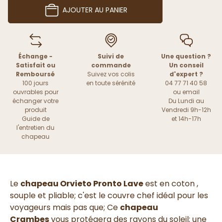
AJOUTER AU PANIER
Échange -
Suivi de
Une question ?
Satisfait ou
commande
Un conseil
Remboursé
Suivez vos colis
d'expert ?
100 jours
en toute sérénité
04 77 71 40 58
ouvrables pour
ou
email
échanger votre
Du Lundi au
produit
Vendredi 9h-12h
Guide de
et 14h-17h
l'entretien du
chapeau
Le
chapeau Orvieto Pronto Lave
est en coton ,
souple et pliable; c'est le couvre chef idéal pour les
voyageurs mais pas que; Ce
chapeau
Crambes
vous protégera des rayons du soleil; une