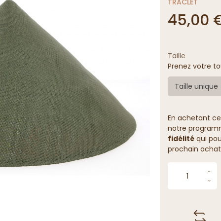
TRACLET
45,00 
Taille
Prenez votre to
Taille unique
En achetant ce
notre programme
fidélité
qui pou
prochain achat