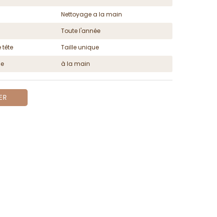
Nettoyage a la main
Toute l'année
 tête
Taille unique
ge
à la main
ER