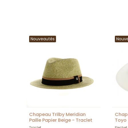
Nouveautés
Nouv
Chapeau Trilby Meridian
Chape
Paille Papier Beige - Traclet
Toyo 
Traclet
Flechet