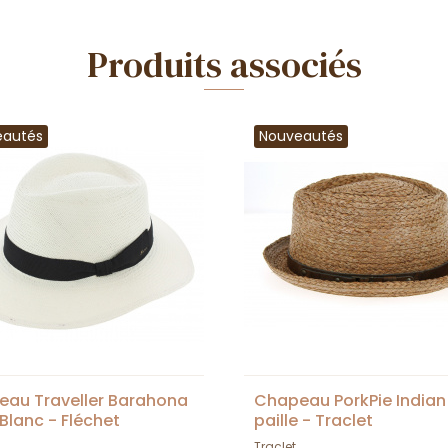
Produits associés
eautés
Nouveautés
au Traveller Barahona
Chapeau PorkPie Indian
Blanc - Fléchet
paille - Traclet
Traclet