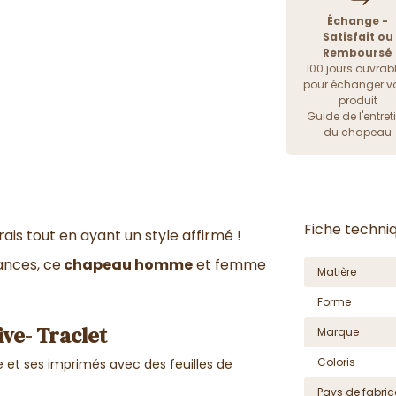
Échange -
Satisfait ou
Remboursé
100 jours ouvrab
pour échanger vo
produit
Guide de l'entret
du chapeau
Fiche techni
rais tout en ayant un style affirmé !
dances, ce
chapeau homme
et femme
Matière
Forme
ve- Traclet
Marque
Coloris
ve et ses imprimés avec des feuilles de
Pays de fabric