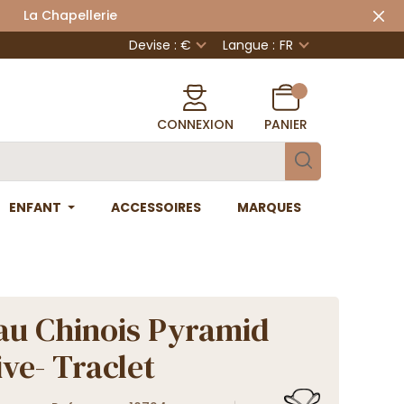
 Chapellerie
Devise : €
Langue :
FR
CONNEXION
PANIER
ENFANT
ACCESSOIRES
MARQUES
u Chinois Pyramid
ive- Traclet