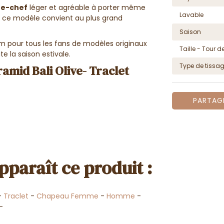
re-chef
léger et agréable à porter même
Lavable
ue, ce modèle convient au plus grand
Saison
 pour tous les fans de modèles originaux
Taille - Tour de
e la saison estivale.
Type de tissa
amid Bali Olive- Traclet
PARTAG
pparaît ce produit :
-
Traclet
-
Chapeau Femme
-
Homme
-
-