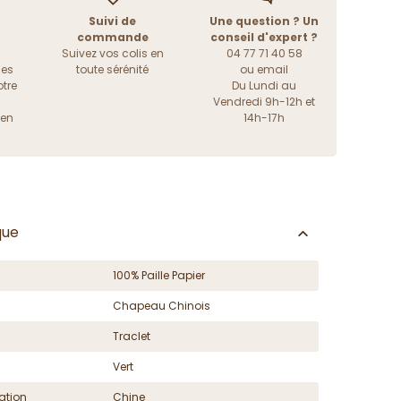
Suivi de
Une question ? Un
commande
conseil d'expert ?
Suivez vos colis en
04 77 71 40 58
les
toute sérénité
ou
email
tre
Du Lundi au
Vendredi 9h-12h et
ien
14h-17h
que
100% Paille Papier
Chapeau Chinois
Traclet
Vert
ation
Chine