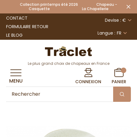
Collection printemps été 2026 Chapeau -
Casquette La Chapellerie
CONTACT
Devise : €
FORMULAIRE RETOUR
Langue :
FR
LE BLOG
Le plus grand choix de chapeaux en France
MENU
CONNEXION
PANIER