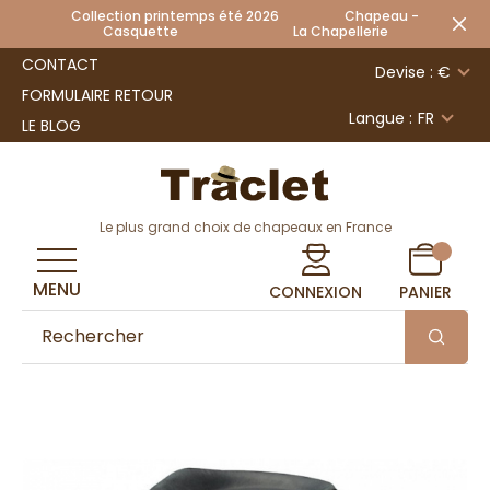
Collection printemps été 2026 Chapeau -
Casquette La Chapellerie
CONTACT
Devise : €
FORMULAIRE RETOUR
Langue :
FR
LE BLOG
Le plus grand choix de chapeaux en France
MENU
CONNEXION
PANIER