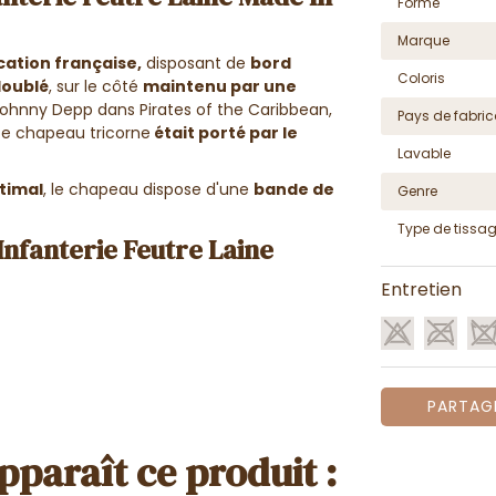
Forme
Marque
cation française,
disposant de
bord
Coloris
doublé
, sur le côté
maintenu par une
nny Depp dans Pirates of the Caribbean,
Pays de fabric
, ce chapeau tricorne
était porté par le
Lavable
ptimal
, le chapeau dispose d'une
bande de
Genre
Type de tissa
Infanterie Feutre Laine
Entretien
PARTAG
pparaît ce produit :