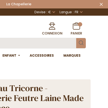
 Chapellerie
Devise : €
Langue :
FR
CONNEXION
PANIER
ENFANT
ACCESSOIRES
MARQUES
u Tricorne -
erie Feutre Laine Made
nce