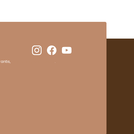
antis,
cliquez ici pour vérifier
.