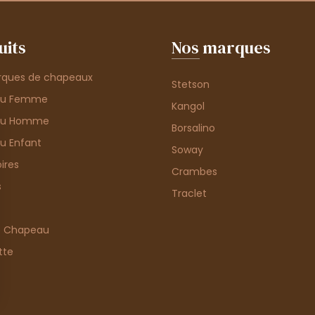
uits
Nos marques
rques de chapeaux
Stetson
au Femme
Kangol
au Homme
Borsalino
u Enfant
Soway
ires
Crambes
s
Traclet
e Chapeau
tte