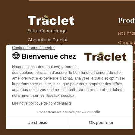
Prod
Entrepôt stockage
Nos ma
Chapellerie Traclet
Chape
14 Impasse Bardin
Chape
42300 Roanne
contact@chapellerie-traclet.com
Chapea
Boutique
Accesso
Chapellerie Traclet
Thème
4 rue de Cadore
Matière
42300 Roanne
Type d
Casque
Promo