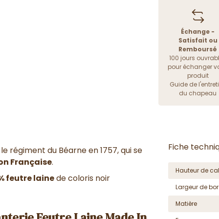
Échange -
Satisfait ou
Remboursé
100 jours ouvrab
pour échanger vo
produit
Guide de l'entret
du chapeau
Fiche techni
r le régiment du Béarne en 1757,
qui se
on Française
.
Hauteur de cal
% feutre laine
de coloris noir
Largeur de bor
Matière
nterie Feutre Laine Made In