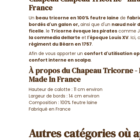
France
Un
beau tricorne en 100% feutre laine
de
fabri
bordés d'un galon or,
ainsi que d'un
nœud noir 
ficelle
. le
Tricorne évoque les pirates
comme Joh
la commedia dellarte
et
l'époque Louis XV
. Ici
régiment du Béarn en 1757
.
Afin de vous apporter un
confort d'utilisation o
confort interne en scalpa
.
À propos du Chapeau Tricorne - 
Made In France
Hauteur de calotte : 11 cm environ
Largeur de bords : 14 cm environ
Composition : 100% feutre laine
Fabriqué en France
Autres catégories où a