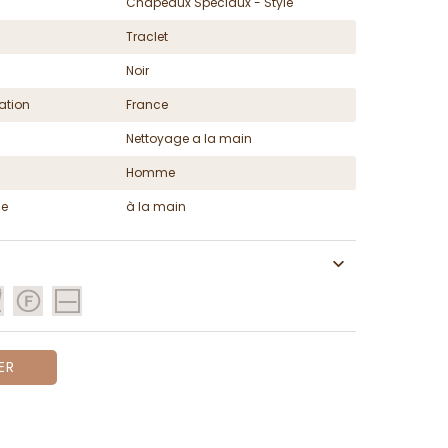
Chapeaux Spéciaux - Style
Traclet
Noir
ation
France
Nettoyage a la main
Homme
ge
à la main
ER