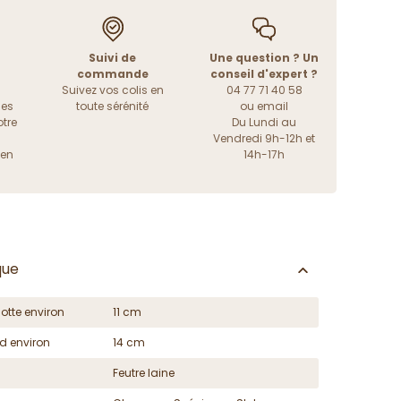
Suivi de
Une question ? Un
commande
conseil d'expert ?
Suivez vos colis en
04 77 71 40 58
les
toute sérénité
ou
email
tre
Du Lundi au
Vendredi 9h-12h et
ien
14h-17h
que
otte environ
11 cm
d environ
14 cm
Feutre laine