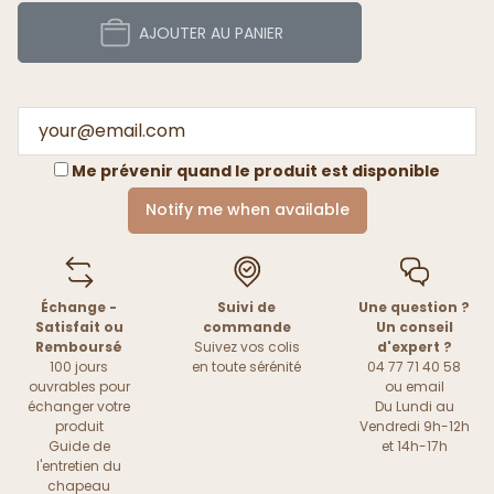
AJOUTER AU PANIER
Me prévenir quand le produit est disponible
Notify me when available
Échange -
Suivi de
Une question ?
Satisfait ou
commande
Un conseil
Remboursé
Suivez vos colis
d'expert ?
100 jours
en toute sérénité
04 77 71 40 58
ouvrables pour
ou
email
échanger votre
Du Lundi au
produit
Vendredi 9h-12h
Guide de
et 14h-17h
l'entretien du
chapeau