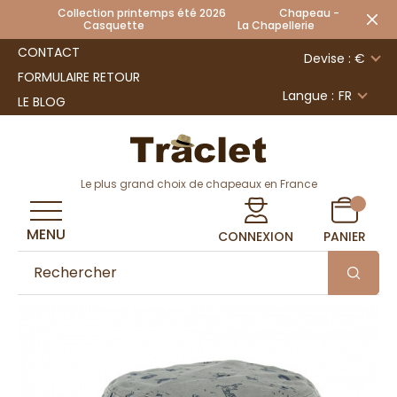
Collection printemps été 2026 Chapeau -
Casquette La Chapellerie
CONTACT
Devise : €
FORMULAIRE RETOUR
Langue :
FR
LE BLOG
Le plus grand choix de chapeaux en France
MENU
CONNEXION
PANIER