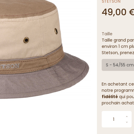
STETSON
49,00 
Taille
Taille grand par
environ 1 cm pl
Stetson, prenez
S - 54/55 cm
En achetant ce
notre programme
fidélité
qui pou
prochain achat