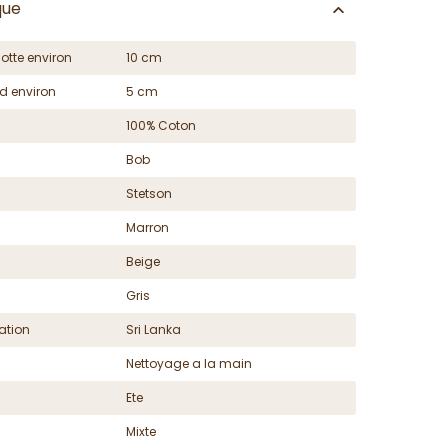
que
otte environ
10 cm
d environ
5 cm
100% Coton
Bob
Stetson
Marron
Beige
Gris
ation
Sri Lanka
Nettoyage a la main
Ete
Mixte