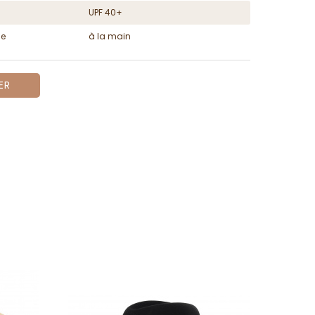
UPF 40+
ge
à la main
ER