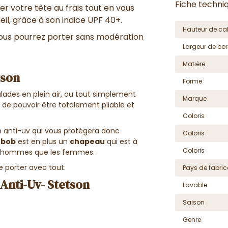
Fiche techni
r votre tête au frais tout en vous
il, grâce à son indice UPF 40+.
Hauteur de cal
vous pourrez porter sans modération
Largeur de bor
Matière
tson
Forme
alades en plein air, ou tout simplement
Marque
 de pouvoir être totalement pliable et
Coloris
n anti-uv qui vous protégera donc
Coloris
e
bob
est en plus un
chapeau
qui est à
Coloris
les hommes que les femmes.
le porter avec tout.
Pays de fabric
Anti-Uv- Stetson
Lavable
Saison
Genre