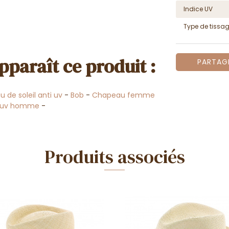
Indice UV
Type de tissa
pparaît ce produit :
PARTAG
 de soleil anti uv
-
Bob
-
Chapeau femme
i uv homme
-
Produits associés