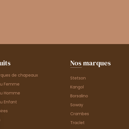
uits
Nos marques
rques de chapeaux
Stetson
au Femme
Kangol
au Homme
Borsalino
u Enfant
Soway
ires
Crambes
s
Traclet