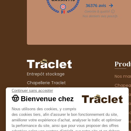
Prod
Entrepôt stockage
Nos ma
Chapellerie Traclet
Chape
14 Impasse Bardin
Chape
42300 Roanne
contact@chapellerie-traclet.com
Chapea
Boutique
Accesso
Chapellerie Traclet
Thème
4 rue de Cadore
Matière