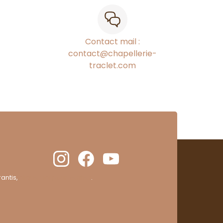
Contact mail :
contact@chapellerie-
traclet.com
antis,
cliquez ici pour vérifier
.