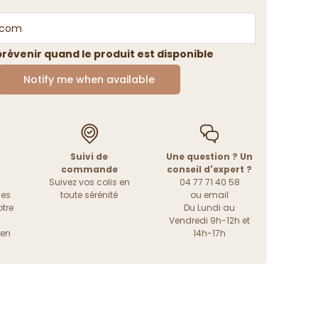
révenir quand le produit est disponible
Notify me when available
Suivi de
Une question ? Un
commande
conseil d'expert ?
Suivez vos colis en
04 77 71 40 58
les
toute sérénité
ou
email
tre
Du Lundi au
Vendredi 9h-12h et
ien
14h-17h