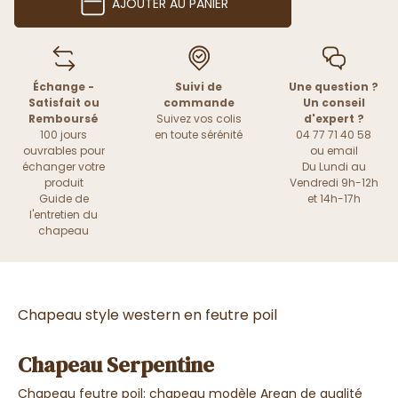
AJOUTER AU PANIER
Échange -
Suivi de
Une question ?
Satisfait ou
commande
Un conseil
Remboursé
Suivez vos colis
d'expert ?
100 jours
en toute sérénité
04 77 71 40 58
ouvrables pour
ou
email
échanger votre
Du Lundi au
produit
Vendredi 9h-12h
Guide de
et 14h-17h
l'entretien du
chapeau
Chapeau style western en feutre poil
Chapeau Serpentine
Chapeau feutre poil; chapeau modèle Arean de qualité