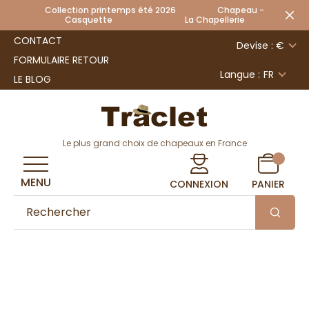
Collection printemps été 2026 Chapeau -
Casquette La Chapellerie
CONTACT
Devise : €
FORMULAIRE RETOUR
Langue :
FR
LE BLOG
Le plus grand choix de chapeaux en France
MENU
CONNEXION
PANIER