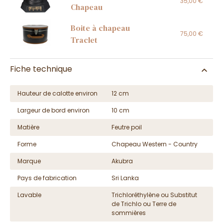
35,00 €
Chapeau
Boite à chapeau
75,00 €
Traclet
Fiche technique
Hauteur de calotte environ
12 cm
Largeur de bord environ
10 cm
Matière
Feutre poil
Forme
Chapeau Western - Country
Marque
Akubra
Pays de fabrication
Sri Lanka
Lavable
Trichloréthylène ou Substitut
de Trichlo ou Terre de
sommières