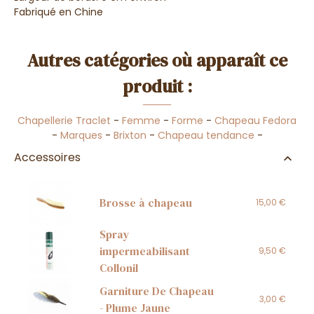
Fabriqué en Chine
Autres catégories où apparaît ce
produit :
Chapellerie Traclet
-
Femme
-
Forme
-
Chapeau Fedora
-
Marques
-
Brixton
-
Chapeau tendance
-
Accessoires
Brosse à chapeau
15,00 €
Spray
impermeabilisant
9,50 €
Collonil
Garniture De Chapeau
3,00 €
- Plume Jaune