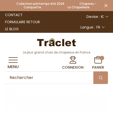
Collection printemps été 2026 Chapeau -
Casquette La Chapellerie
CONTACT
Devise : €
FORMULAIRE RETOUR
Langue :
FR
LE BLOG
Le plus grand choix de chapeaux en France
MENU
CONNEXION
PANIER