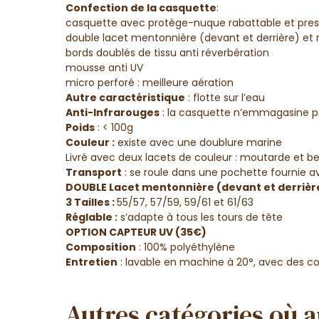
Confection de la casquette
:
casquette avec protège-nuque rabattable et pressi
double lacet mentonnière (devant et derrière) et 
bords doublés de tissu anti réverbération
mousse anti UV
micro perforé : meilleure aération
Autre caractéristique
: flotte sur l’eau
Anti-Infrarouges
: la casquette n’emmagasine pas
Poids
: < 100g
Couleur :
existe avec une doublure marine
Livré avec deux lacets de couleur : moutarde et b
Transport
: se roule dans une pochette fournie 
DOUBLE Lacet mentonnière (devant et derrièr
3 Tailles :
55/57, 57/59, 59/61 et 61/63
Réglable :
s’adapte à tous les tours de tête
OPTION CAPTEUR UV (35€)
Composition
: 100% polyéthylène
Entretien
: lavable en machine à 20°, avec des cou
Autres catégories où a