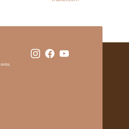
antis,
cliquez ici pour vérifier
.