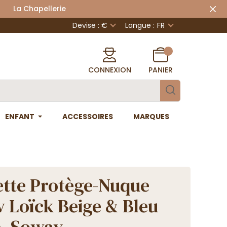
 Chapellerie
Devise : €
Langue :
FR
CONNEXION
PANIER
ENFANT
ACCESSOIRES
MARQUES
tte Protège-Nuque
v Loïck Beige & Bleu
- Soway