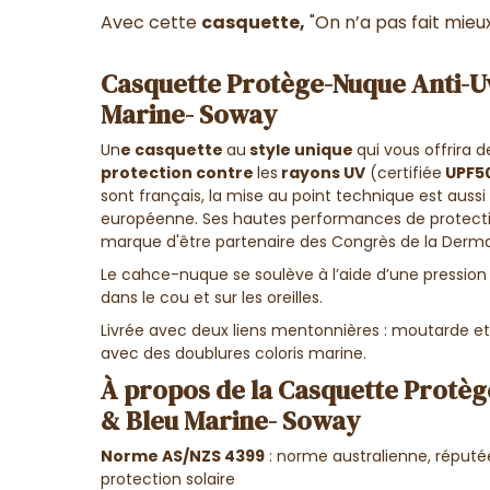
Avec cette
casquette,
"On n’a pas fait mieux 
Casquette Protège-Nuque Anti-Uv
Marine- Soway
Un
e casquette
au
style unique
qui vous offrira 
protection contre
les
rayons UV
(certifiée
UPF5
sont français, la mise au point technique est aussi 
européenne. Ses hautes performances de protection
marque d'être partenaire des Congrès de la Derma
Le cahce-nuque se soulève à l’aide d’une pression e
dans le cou et sur les oreilles.
Livrée avec deux liens mentonnières : moutarde et
avec des doublures coloris marine.
À propos de la Casquette Protèg
& Bleu Marine- Soway
Norme AS/NZS 4399
: norme australienne, réputé
protection solaire