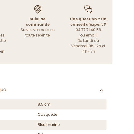
Suivi de
Une question ? Un
commande
conseil d'expert ?
Suivez vos colis en
04 77 71 40 58
les
toute sérénité
ou
email
tre
Du Lundi au
Vendredi 9h-12h et
ien
14h-17h
que
8.5 cm
Casquette
Bleu marine