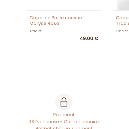
Capeline Paille cousue
Chape
Maryse Rosa
Tracl
Traclet
Traclet
49,00 €
Paiement
100% sécurisé - Carte bancaire,
Paypal, chèque, virement