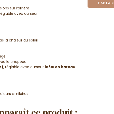
PARTAG
ons sur l’arrière
réglable avec curseur
 la chaleur du soleil
eige
avec le chapeau
e),
réglable avec curseur
idéal en bateau
leurs similaires
pparaît ce produit :