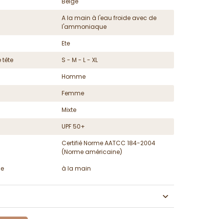
Beige
A la main à l'eau froide avec de
l'ammoniaque
Ete
 tête
S - M - L - XL
Homme
Femme
Mixte
UPF 50+
Certifié Norme AATCC 184-2004
(Norme américaine)
ge
à la main