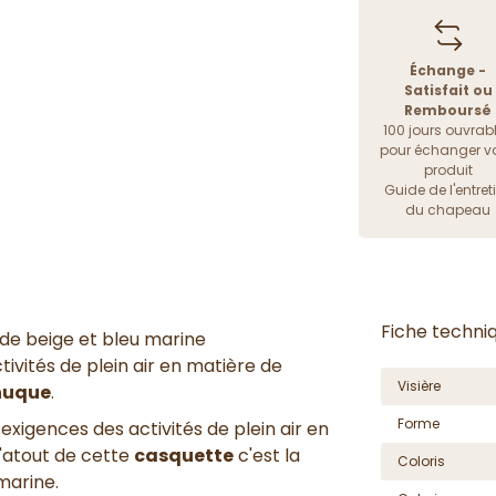
Échange -
Satisfait ou
Remboursé
100 jours ouvrab
pour échanger vo
produit
Guide de l'entret
du chapeau
Fiche techni
 de beige et bleu marine
ivités de plein air en matière de
Visière
nuque
.
Forme
xigences des activités de plein air en
L'atout de cette
casquette
c'est la
Coloris
marine.