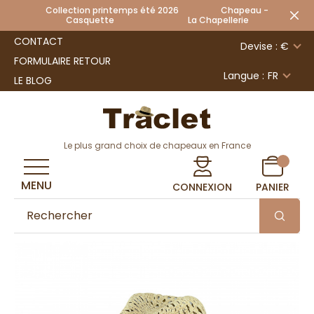
Collection printemps été 2026 Chapeau -
Casquette La Chapellerie
CONTACT
Devise : €
FORMULAIRE RETOUR
Langue :
FR
LE BLOG
Le plus grand choix de chapeaux en France
MENU
CONNEXION
PANIER