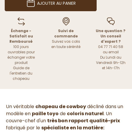
AJOUTER AU PANIER
Échange -
Suivi de
Une question ?
Satisfait ou
commande
Un conseil
Remboursé
Suivez vos colis
d'expert ?
100 jours
en toute sérénité
04 77 71 40 58
ouvrables pour
ou
email
échanger votre
Du Lundi au
produit
Vendredi 9h-12h
Guide de
et 14h-17h
l'entretien du
chapeau
Un véritable
chapeau de cowboy
décliné dans un
modèle en
paille toyo
de
coloris naturel
. Un
couvre-chef d'un
très bon rapport qualité-prix
fabriqué par le
spécialiste en la matière: