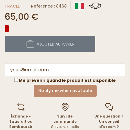
TRACLET
Reference : 8468
65,00 €
AJOUTER AU PANIER
Me prévenir quand le produit est disponible
Notify me when available
Échange -
Suivi de
Une question ?
Satisfait ou
commande
Un conseil
Remboursé
Suivez vos colis
d'expert ?