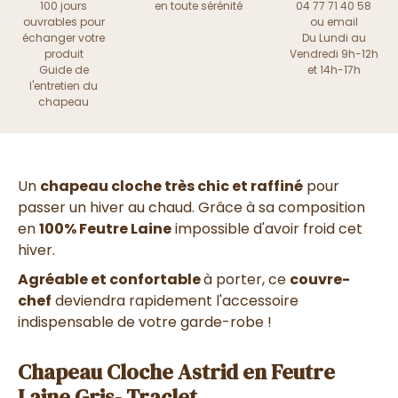
100 jours
en toute sérénité
04 77 71 40 58
ouvrables pour
ou
email
échanger votre
Du Lundi au
produit
Vendredi 9h-12h
Guide de
et 14h-17h
l'entretien du
chapeau
Un
chapeau cloche très chic et raffiné
pour
passer un hiver au chaud. Grâce à sa composition
en
100% Feutre Laine
impossible d'avoir froid cet
hiver.
Agréable et confortable
à porter, ce
couvre-
chef
deviendra rapidement l'accessoire
indispensable de votre garde-robe !
Chapeau Cloche Astrid en Feutre
Laine Gris- Traclet