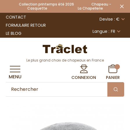
Collection printemps été 2026 Chapeau -
Casquette La Chapellerie
CONTACT
Devise : €
FORMULAIRE RETOUR
Langue :
FR
LE BLOG
Le plus grand choix de chapeaux en France
MENU
CONNEXION
PANIER