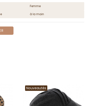
Femme
ge
à la main
ER
Nouveautés