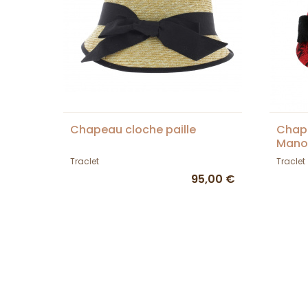
Chapeau cloche paille
Chap
Mano
Traclet
Traclet
95,00 €