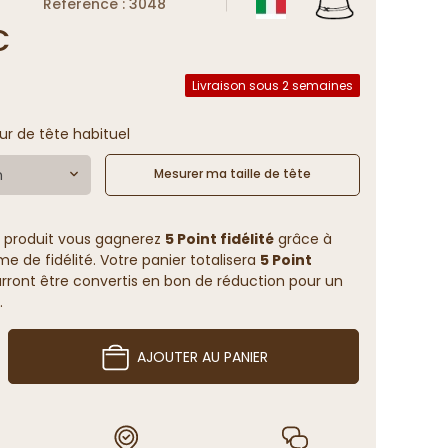
Reference : 3048
€
Livraison sous 2 semaines
ur de tête habituel
m
Mesurer ma taille de tête
 produit vous gagnerez
5 Point fidélité
grâce à
 de fidélité. Votre panier totalisera
5 Point
rront être convertis en bon de réduction pour un
.
AJOUTER AU PANIER