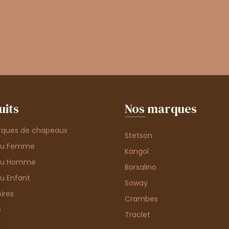
uits
Nos marques
rques de chapeaux
Stetson
au Femme
Kangol
au Homme
Borsalino
u Enfant
Soway
ires
Crambes
s
Traclet