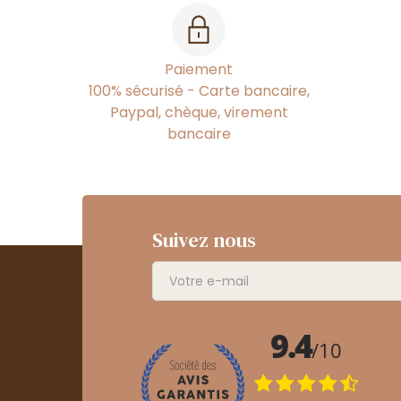
Paiement
100% sécurisé - Carte bancaire,
Paypal, chèque, virement
bancaire
Suivez nous