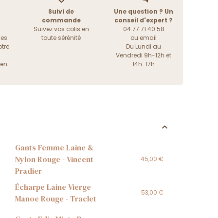
Suivi de
Une question ? Un
commande
conseil d'expert ?
Suivez vos colis en
04 77 71 40 58
les
toute sérénité
ou
email
tre
Du Lundi au
Vendredi 9h-12h et
ien
14h-17h
Gants Femme Laine &
Nylon Rouge - Vincent
45,00 €
Pradier
Écharpe Laine Vierge
53,00 €
Manoe Rouge - Traclet