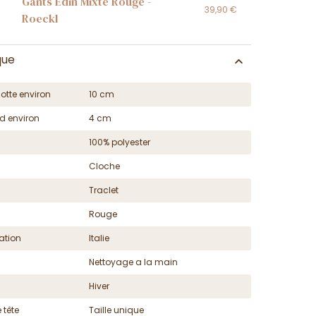
Gants Edin Mixte Rouge -
39,90 €
Roeckl
que
otte environ
10 cm
d environ
4 cm
100% polyester
Cloche
Traclet
Rouge
ation
Italie
Nettoyage a la main
Hiver
 tête
Taille unique