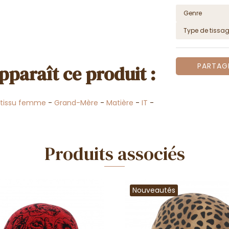
Genre
Type de tissa
PARTAG
pparaît ce produit :
tissu femme
-
Grand-Mère
-
Matière
-
IT
-
Produits associés
Nouveautés