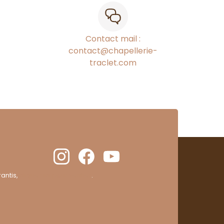
Contact mail :
contact@chapellerie-
traclet.com
antis,
cliquez ici pour vérifier
.