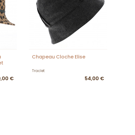
a
Chapeau Cloche Elise
et
Traclet
9,00 €
54,00 €