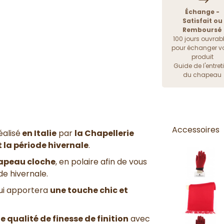
Échange -
Satisfait ou
Remboursé
100 jours ouvrab
pour échanger vo
produit
Guide de l'entret
du chapeau
Accessoires
éalisé
en Italie
par
la Chapellerie
 la période hivernale
.
chapeau cloche
, en polaire afin de vous
de hivernale.
ui apportera
une touche chic et
le qualité de finesse de finition
avec