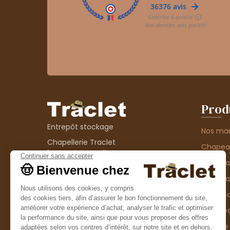
Prod
Entrepôt stockage
Nos ma
Chapellerie Traclet
Chape
14 Impasse Bardin
Chape
42300 Roanne
contact@chapellerie-traclet.com
Chapea
Boutique
Accesso
Chapellerie Traclet
Thème
4 rue de Cadore
Matière
42300 Roanne