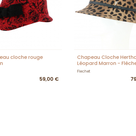
eau cloche rouge
Chapeau Cloche Herth
n
Léopard Marron - Fléch
Flechet
59,00 €
7