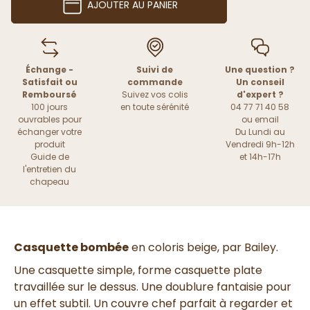
AJOUTER AU PANIER
Échange -
Suivi de
Une question ?
Satisfait ou
commande
Un conseil
Remboursé
Suivez vos colis
d'expert ?
100 jours
en toute sérénité
04 77 71 40 58
ouvrables pour
ou
email
échanger votre
Du Lundi au
produit
Vendredi 9h-12h
Guide de
et 14h-17h
l'entretien du
chapeau
Casquette bombée
en coloris beige, par Bailey.
Une casquette simple, forme casquette plate
travaillée sur le dessus. Une doublure fantaisie pour
un effet subtil. Un couvre chef parfait à regarder et