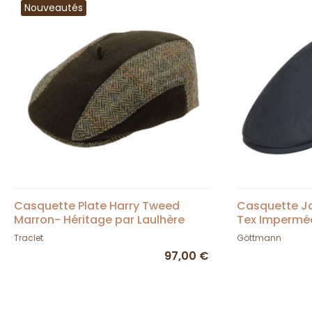
Nouveautés
Casquette Plate Harry Tweed
Casquette Ja
Marron- Héritage par Laulhère
Tex Impermé
Göttmann
Traclet
Göttmann
97,00 €