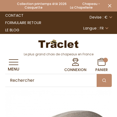
Collection printemps été 2026 Chapeau -
Casquette La Chapellerie
CONTACT
Devise : €
FORMULAIRE RETOUR
Langue :
FR
LE BLOG
Le plus grand choix de chapeaux en France
MENU
CONNEXION
PANIER