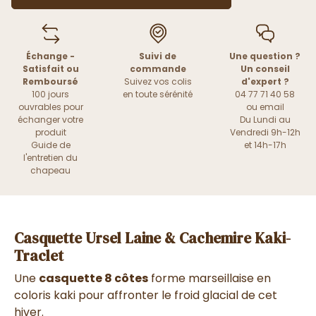
Échange -
Suivi de
Une question ?
Satisfait ou
commande
Un conseil
Remboursé
Suivez vos colis
d'expert ?
100 jours
en toute sérénité
04 77 71 40 58
ouvrables pour
ou
email
échanger votre
Du Lundi au
produit
Vendredi 9h-12h
Guide de
et 14h-17h
l'entretien du
chapeau
Casquette Ursel Laine & Cachemire Kaki-
Traclet
Une
casquette 8 côtes
forme marseillaise en
coloris kaki pour affronter le froid glacial de cet
hiver.