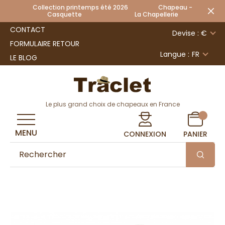
Collection printemps été 2026 Chapeau -
Casquette La Chapellerie
CONTACT
Devise : €
FORMULAIRE RETOUR
Langue :
FR
LE BLOG
Le plus grand choix de chapeaux en France
MENU
CONNEXION
PANIER