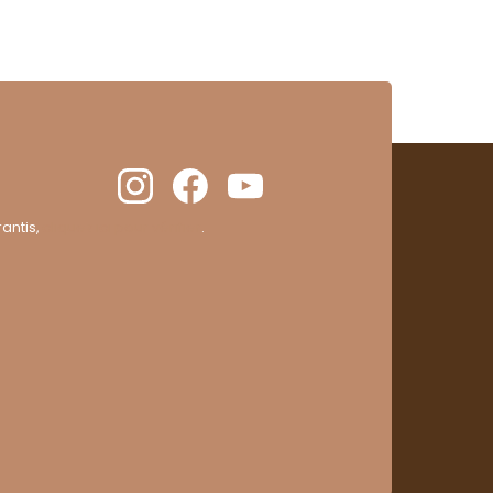
antis,
cliquez ici pour vérifier
.