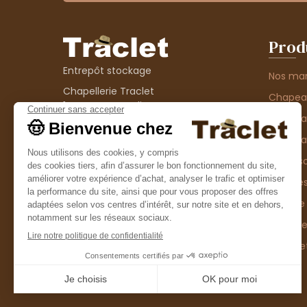
Prod
Entrepôt stockage
Nos ma
Chapellerie Traclet
Chape
14 Impasse Bardin
Chape
42300 Roanne
contact@chapellerie-traclet.com
Chapea
Boutique
Accesso
Chapellerie Traclet
Thème
4 rue de Cadore
Matière
42300 Roanne
Type d
Casque
Promo