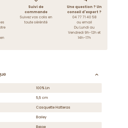
Suivi de
Une question ? Un
commande
conseil d'expert ?
Suivez vos colis en
04 77 71 40 58
les
toute sérénité
ou
email
tre
Du Lundi au
Vendredi 9h-12h et
ien
14h-17h
que
100% Lin
5,5 cm
Casquette Hatteras
Bailey
Beige