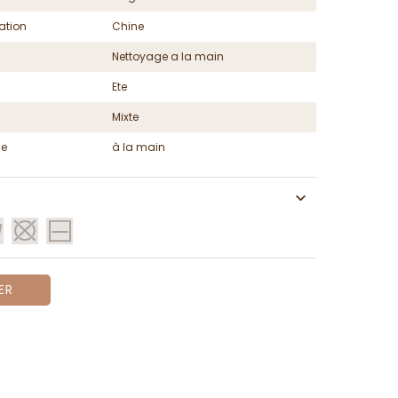
ation
Chine
Nettoyage a la main
Ete
Mixte
ge
à la main
ER