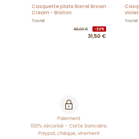
Casquette plate Barrel Brown
Casqu
Cream - Brixton
viole
Traclet
Traclet
45,00 €
-30%
31,50 €
Paiement
100% sécurisé - Carte bancaire,
Paypal, chèque, virement