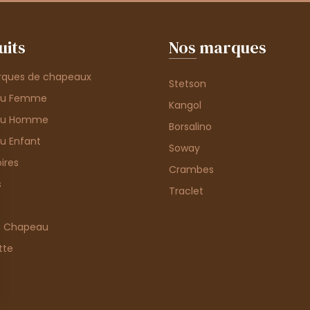
uits
Nos marques
rques de chapeaux
Stetson
au Femme
Kangol
au Homme
Borsalino
u Enfant
Soway
ires
Crambes
s
Traclet
e Chapeau
tte