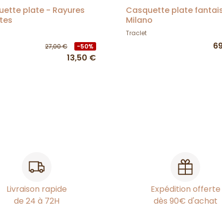
ette plate - Rayures
Casquette plate fantai
ttes
Milano
Traclet
6
27,00 €
-50%
13,50 €
Livraison rapide
Expédition offerte
de 24 à 72H
dès 90€ d'achat