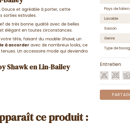
Pays de fabric
é. Douce et agréable à porter, cette
sorties estivales.
Lavable
f de très bonne qualité avec de belles
Saison
c et élégant en toutes circonstances.
Genre
 votre tête, faisant du
modèle Shawk
, un
ile à accorder
avec de nombreux looks, ce
Type de tissa
s tenues. Un accessoire mode qui deviendra
Entretien
oy Shawk en Lin-Bailey
PARTAG
pparaît ce produit :