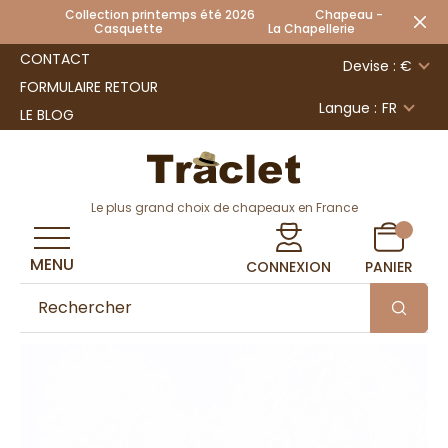
Collection printemps été 2026 Chapeau -
Casquette La Chapellerie
CONTACT
Devise : €
FORMULAIRE RETOUR
Langue :
FR
LE BLOG
Le plus grand choix de chapeaux en France
MENU
CONNEXION
PANIER