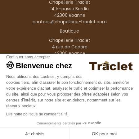
Chapellerie Traclet
14 Impasse Bardin
42300 Roanne
contact@chapellerie-traclet.com
Boutique
Chapellerie Traclet
4 rue de Cadore
42300 Roanne
Produits
Nos marques
Informations
© 1995–2026 Traclet
9.4
/10
36376 avis
Français
(FR)