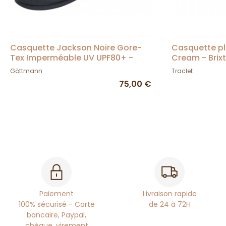
Casquette Jackson Noire Gore-
Casquette pl
Tex Imperméable UV UPF80+ -
Cream - Brix
Göttmann
Göttmann
Traclet
75,00 €
Paiement
Livraison rapide
100% sécurisé - Carte
de 24 à 72H
bancaire, Paypal,
chèque, virement