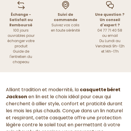
Échange -
Suivi de
Une question ?
Satisfait ou
commande
Un conseil
Remboursé
Suivez vos colis
d'expert ?
100 jours
en toute sérénité
04 77 71 40 58
ouvrables pour
ou
email
échanger votre
Du Lundi au
produit
Vendredi 9h-12h
Guide de
et 14h-17h
l'entretien du
chapeau
Alliant tradition et modernité, la
casquette béret
Jackson
en lin est le choix idéal pour ceux qui
cherchent à allier style, confort et praticité durant
les mois les plus chauds. Conçue dans un lin naturel
et respirant, cette casquette offre une protection
légère contre le soleil tout en permettant à votre