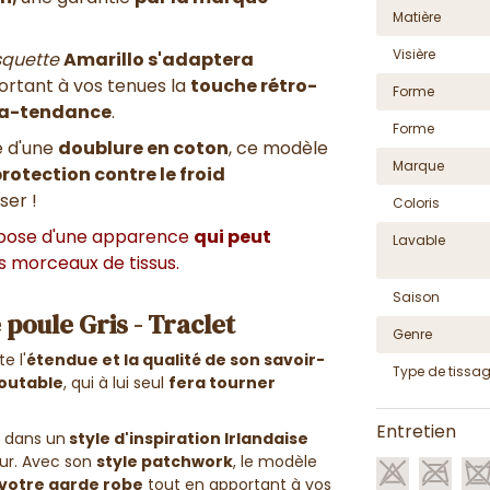
Matière
Visière
squette
Amarillo s'adaptera
ortant à vos tenues la
touche rétro-
Forme
tra-tendance
.
Forme
é d'une
doublure en coton
, ce modèle
Marque
rotection contre le froid
ser !
Coloris
spose d'une apparence
qui peut
Lavable
s morceaux de tissus.
Saison
poule Gris - Traclet
Genre
e l'
étendue et la qualité de son savoir-
Type de tissa
doutable
, qui à lui seul
fera tourner
Entretien
dans un
style d'inspiration Irlandaise
ur. Avec son
style patchwork
, le modèle
 votre garde robe
tout en apportant à vos