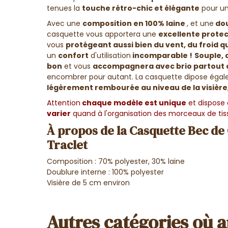
tenues la
touche rétro-chic et élégante
pour u
Avec une
composition en 100% laine
, et une
dou
casquette vous apportera une
excellente protect
vous
protégeant aussi bien du vent, du froid q
un
confort
d'utilisation
incomparable !
Souple, 
bon
et vous
accompagnera avec brio partout o
encombrer pour autant. La casquette dipose éga
légèrement rembourée au niveau de la visière
Attention
chaque modèle est unique
et dispose
varier
quand à l'organisation des morceaux de tis
À propos de la Casquette Bec de 
Traclet
Composition : 70% polyester, 30% laine
Doublure interne : 100% polyester
Visière de 5 cm environ
Autres catégories où a