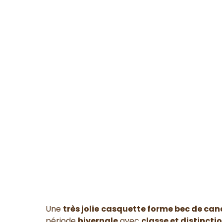
Une
très jolie
casquette forme bec de can
période
hivernale
avec
classe et distincti