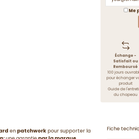
Me p
Échange -
Satisfait ou
Remboursé
100 jours ouvrab
pour échanger vo
produit
Guide de l'entret
du chapeau
Fiche techni
ard
en
patchwork
pour supporter la
on;
une garantie
par la marque