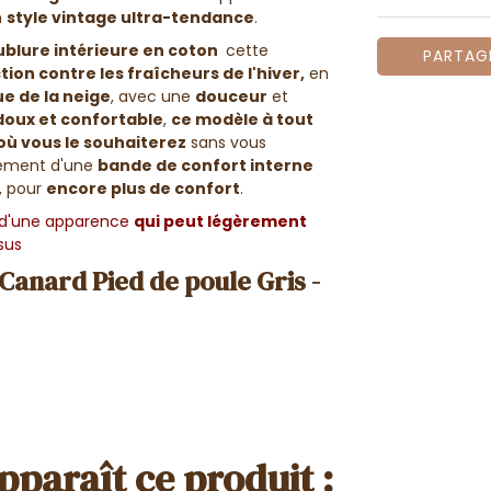
n
style vintage ultra-tendance
.
blure intérieure en coton
cette
PARTAG
ion contre les fraîcheurs de l'hiver,
en
ue de la neige
, avec une
douceur
et
doux et confortable
,
ce modèle à tout
ù vous le souhaiterez
sans vous
lement d'une
bande de confort interne
, pour
encore plus de confort
.
 d'une apparence
qui peut légèrement
sus
Canard Pied de poule Gris -
pparaît ce produit :