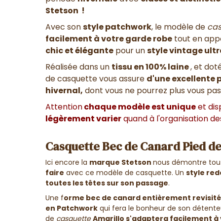
Stetson !
Avec son
style patchwork
, le modèle de
ca
facilement à votre garde robe
tout en app
chic et élégante
pour un
style vintage ul
Réalisée dans un
tissu en 100% laine
, et dot
de casquette
vous assure
d'une excellente p
hivernal,
dont vous ne pourrez plus vous pas
Attention
chaque modèle est unique
et di
légèrement varier
quand à l'organisation de
Casquette Bec de Canard Pied de 
Ici encore la
marque
Stetson
nous démontre tout
faire
avec ce modèle de casquette.
Un
style re
toutes les têtes sur son passage
.
Une f
orme bec de canard entièrement revisité
en Patchwork
qui fera le bonheur de son détente
de
casquette
Amarillo s'adaptera facilement à