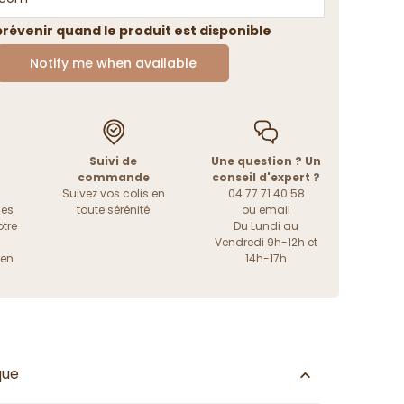
révenir quand le produit est disponible
Notify me when available
Suivi de
Une question ? Un
commande
conseil d'expert ?
Suivez vos colis en
04 77 71 40 58
les
toute sérénité
ou
email
tre
Du Lundi au
Vendredi 9h-12h et
ien
14h-17h
que