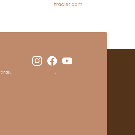
traclet.com
antis,
cliquez ici pour vérifier
.