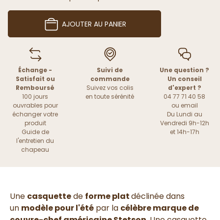
AJOUTER AU PANIER
Échange -
Suivi de
Une question ?
Satisfait ou
commande
Un conseil
Remboursé
Suivez vos colis
d'expert ?
100 jours
en toute sérénité
04 77 71 40 58
ouvrables pour
ou
email
échanger votre
Du Lundi au
produit
Vendredi 9h-12h
Guide de
et 14h-17h
l'entretien du
chapeau
Une
casquette
de
forme plat
déclinée dans
un
modèle pour l'été
par la
célèbre marque de
couvre-chef américaine Stetson
. Une casquette