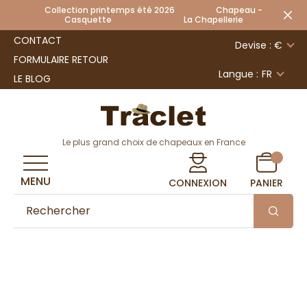
Collection printemps été 2026 Chapeau -
Casquette La Chapellerie
CONTACT
Devise : €
FORMULAIRE RETOUR
Langue :
FR
LE BLOG
Le plus grand choix de chapeaux en France
MENU
CONNEXION
PANIER