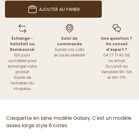
AJOUTER AU PANIER
Échange -
Suivi de
Une question ?
Satisfait ou
commande
Un conseil
Remboursé
Suivez vos colis
d'expert ?
100 jours
en toute sérénité
04 77 71 40 58
ouvrables pour
ou
email
échanger votre
Du Lundi au
produit
Vendredi 9h-12h
Guide de
et 14h-17h
l'entretien du
chapeau
Casquette en laine modéle Galaxy. C'est un modéle
assea large style 8 cotes.