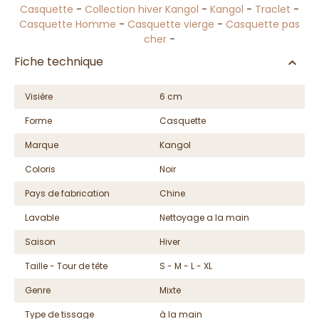
Casquette
-
Collection hiver Kangol
-
Kangol
-
Traclet
-
Casquette Homme
-
Casquette vierge
-
Casquette pas
cher
-
Fiche technique
Visière
6 cm
Forme
Casquette
Marque
Kangol
Coloris
Noir
Pays de fabrication
Chine
Lavable
Nettoyage a la main
Saison
Hiver
Taille - Tour de tête
S - M - L - XL
Genre
Mixte
Type de tissage
à la main