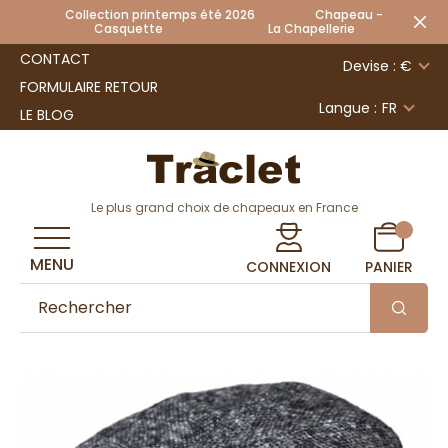
Collection printemps été 2026 Chapeau -
Casquette La Chapellerie
CONTACT
Devise : €
FORMULAIRE RETOUR
Langue :
FR
LE BLOG
Le plus grand choix de chapeaux en France
MENU
CONNEXION
PANIER