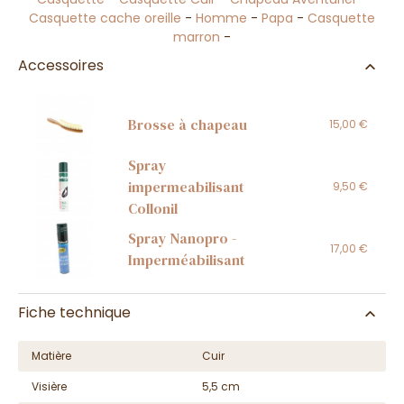
Casquette cache oreille
-
Homme
-
Papa
-
Casquette
marron
-
Accessoires
Brosse à chapeau
15,00 €
Spray
impermeabilisant
9,50 €
Collonil
Spray Nanopro -
17,00 €
Imperméabilisant
Fiche technique
Matière
Cuir
Visière
5,5 cm