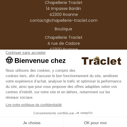
Chapellerie Traclet
14 Impasse Bardin
42300 Roanne
contact@chapellerie-traclet.com
Boutique
Chapellerie Traclet
4 rue de Cadore
42300 Roanne
Produits
Nos marques
Informations
© 1995–2026 Traclet
9.4
/10
36376 avis
Français
(FR)