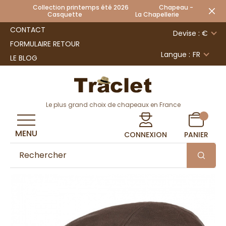
Collection printemps été 2026 Chapeau -
Casquette La Chapellerie
CONTACT
Devise : €
FORMULAIRE RETOUR
Langue :
FR
LE BLOG
Le plus grand choix de chapeaux en France
MENU
CONNEXION
PANIER