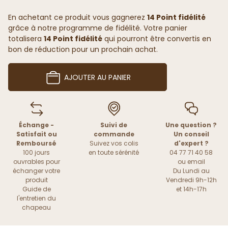
En achetant ce produit vous gagnerez
14 Point fidélité
grâce à notre programme de fidélité. Votre panier
totalisera
14 Point fidélité
qui pourront être convertis en
bon de réduction pour un prochain achat.
AJOUTER AU PANIER
Échange -
Suivi de
Une question ?
Satisfait ou
commande
Un conseil
Remboursé
Suivez vos colis
d'expert ?
100 jours
en toute sérénité
04 77 71 40 58
ouvrables pour
ou
email
échanger votre
Du Lundi au
produit
Vendredi 9h-12h
Guide de
et 14h-17h
l'entretien du
chapeau