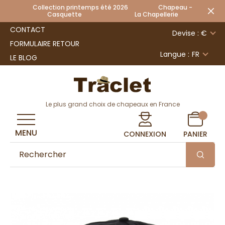
Collection printemps été 2026 Chapeau -
Casquette La Chapellerie
CONTACT
Devise : €
FORMULAIRE RETOUR
Langue :
FR
LE BLOG
Le plus grand choix de chapeaux en France
MENU
CONNEXION
PANIER