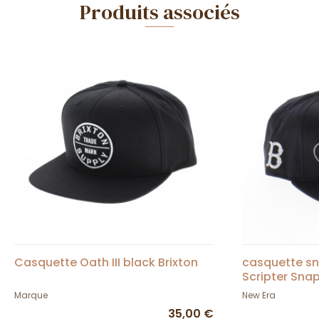
Produits associés
Casquette Oath III black Brixton
casquette s
Scripter Snap
Marque
New Era
35,00 €