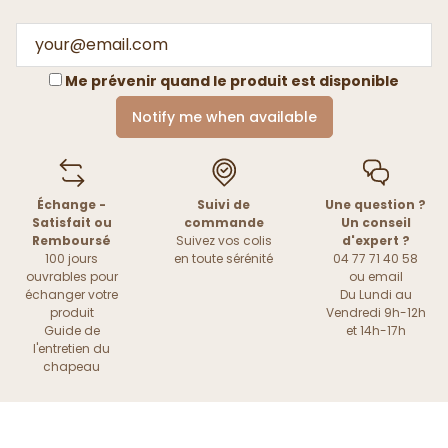
Me prévenir quand le produit est disponible
Notify me when available
Échange -
Suivi de
Une question ?
Satisfait ou
commande
Un conseil
Remboursé
Suivez vos colis
d'expert ?
100 jours
en toute sérénité
04 77 71 40 58
ouvrables pour
ou
email
échanger votre
Du Lundi au
produit
Vendredi 9h-12h
Guide de
et 14h-17h
l'entretien du
chapeau