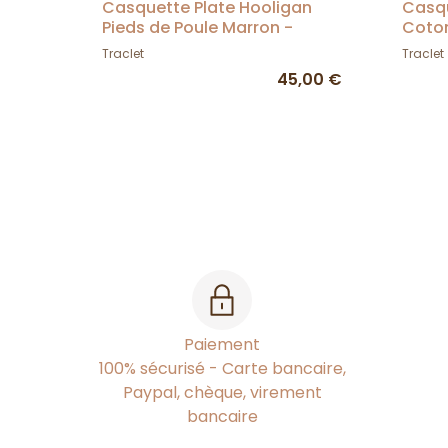
Casquette Plate Hooligan
Casqu
Pieds de Poule Marron -
Coton
Brixton
Traclet
Traclet
45,00 €
Paiement
100% sécurisé - Carte bancaire,
Paypal, chèque, virement
bancaire