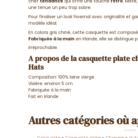
chef
tendance
qui offre une touche
rétro
. Mixt
une tenue un peu trop sobre.
Pour finaliser un look hivernal avec originalité et gard
modèle idéal.
En coloris gris chiné, cette casquette est compos
Fabriquée à la main
en Irlande, elle se distingue p
irréprochable.
A propos de la casquette plate c
Hats
Composition: 100% laine vierge
Visière: environ 5 cm
Fabriquée à la main
Fait en Irlande
Autres catégories où a
Casquette
-
Casquette plate
-
Chapeaux auto