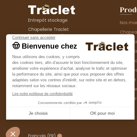
Prod
Entrepôt stockage
Nos ma
Chapellerie Traclet
Chape
14 Impasse Bardin
Chape
42300 Roanne
contact@chapellerie-traclet.com
Chapea
Boutique
Accesso
Chapellerie Traclet
Thème
4 rue de Cadore
Matière
42300 Roanne
Type d
Casque
Promo
Français
(FR)