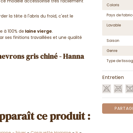
e, ce modèle accessoirise très facilement
Coloris
Pays de fabric
er la tête à l'abris du froid, c'est le
Lavable
ée à 100% de
laine vierge
.
ar ses finitions travaillées et une qualité
Saison
Genre
hevrons gris chiné - Hanna
Type de tissa
Entretien
PARTAG
pparaît ce produit :
mne - hiver
-
Casquette Homme
-
Ir
-