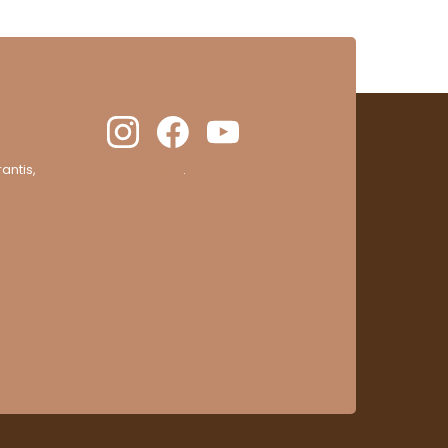
antis,
cliquez ici pour vérifier
.