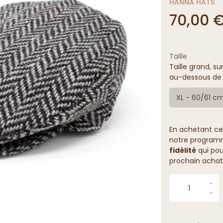
HANNA HATS
70,00 
Taille
Taille grand, su
au-dessous de v
XL - 60/61 c
En achetant ce
notre programme
fidélité
qui pou
prochain achat