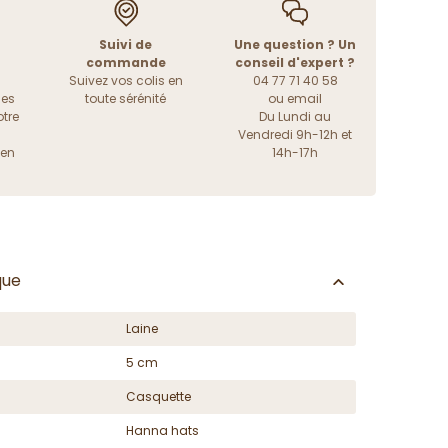
Suivi de
Une question ? Un
commande
conseil d'expert ?
Suivez vos colis en
04 77 71 40 58
les
toute sérénité
ou
email
tre
Du Lundi au
Vendredi 9h-12h et
ien
14h-17h
que
Laine
5 cm
Casquette
Hanna hats