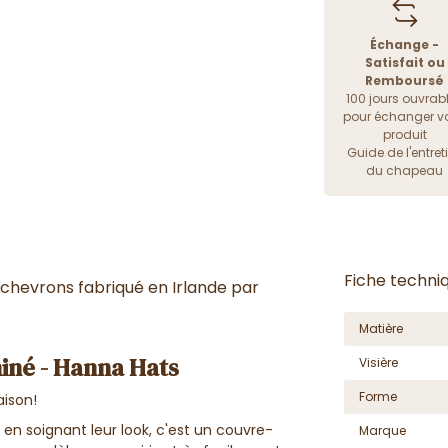
Échange -
Satisfait ou
Remboursé
100 jours ouvrab
pour échanger vo
produit
Guide de l'entret
du chapeau
Fiche techni
s chevrons fabriqué en Irlande par
Matière
hiné - Hanna Hats
Visière
Forme
ison!
 en soignant leur look, c'est un couvre-
Marque