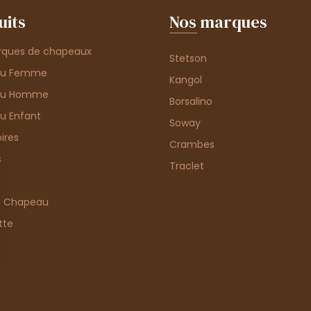
uits
Nos marques
rques de chapeaux
Stetson
au Femme
Kangol
au Homme
Borsalino
u Enfant
Soway
ires
Crambes
s
Traclet
e Chapeau
tte