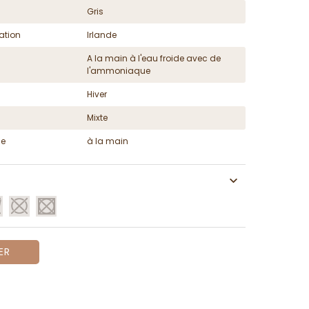
Gris
ation
Irlande
A la main à l'eau froide avec de
l'ammoniaque
Hiver
Mixte
ge
à la main
ER