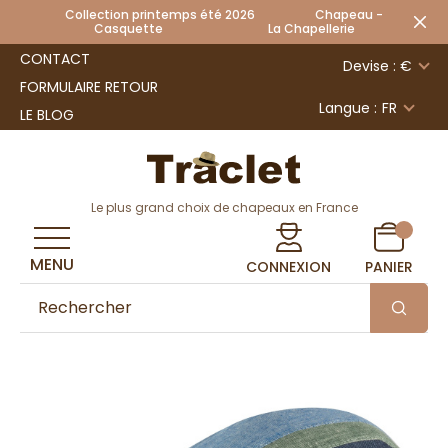
Collection printemps été 2026 Chapeau -
Casquette La Chapellerie
CONTACT
Devise : €
FORMULAIRE RETOUR
Langue :
FR
LE BLOG
Le plus grand choix de chapeaux en France
MENU
CONNEXION
PANIER