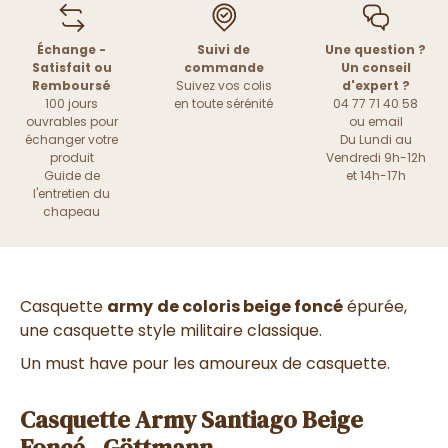
Échange -
Suivi de
Une question ?
Satisfait ou
commande
Un conseil
Remboursé
Suivez vos colis
d'expert ?
100 jours
en toute sérénité
04 77 71 40 58
ouvrables pour
ou
email
échanger votre
Du Lundi au
produit
Vendredi 9h-12h
Guide de
et 14h-17h
l'entretien du
chapeau
Casquette
army
de coloris beige foncé
épurée,
une casquette style militaire classique.
Un must have pour les amoureux de casquette.
Casquette Army Santiago Beige
Foncé - Göttmann