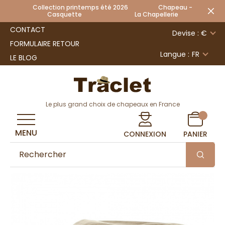
Collection printemps été 2026 Chapeau -
Casquette La Chapellerie
CONTACT
Devise : €
FORMULAIRE RETOUR
Langue :
FR
LE BLOG
Le plus grand choix de chapeaux en France
MENU
CONNEXION
PANIER