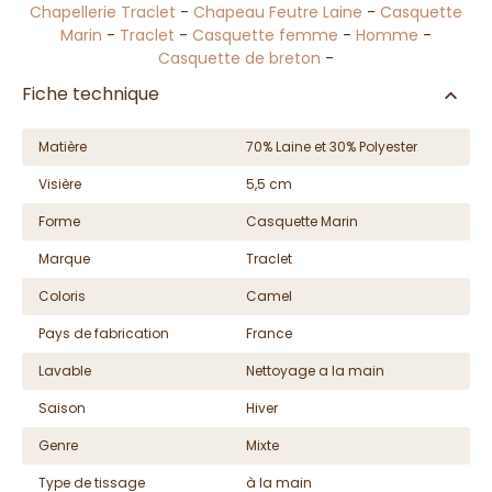
Chapellerie Traclet
-
Chapeau Feutre Laine
-
Casquette
Marin
-
Traclet
-
Casquette femme
-
Homme
-
Casquette de breton
-
Fiche technique
Matière
70% Laine et 30% Polyester
Visière
5,5 cm
Forme
Casquette Marin
Marque
Traclet
Coloris
Camel
Pays de fabrication
France
Lavable
Nettoyage a la main
Saison
Hiver
Genre
Mixte
Type de tissage
à la main