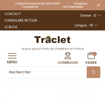
Collection printemps été 2026 Chapeau -
Casquette La Chapellerie
CONTACT
Devise : €
FORMULAIRE RETOUR
Langue :
FR
LE BLOG
Le plus grand choix de chapeaux en France
MENU
CONNEXION
PANIER