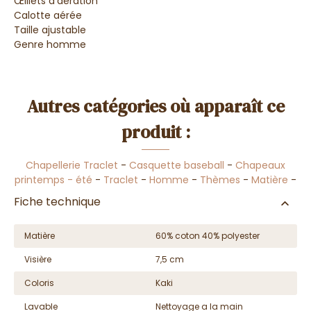
Œillets d'aération
Calotte aérée
Taille ajustable
Genre homme
Autres catégories où apparaît ce
produit :
Chapellerie Traclet
-
Casquette baseball
-
Chapeaux
printemps - été
-
Traclet
-
Homme
-
Thèmes
-
Matière
-
Fiche technique
Matière
60% coton 40% polyester
Visière
7,5 cm
Coloris
Kaki
Lavable
Nettoyage a la main